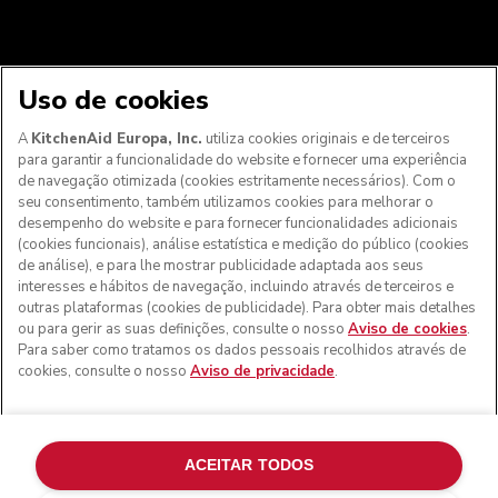
Uso de cookies
A
KitchenAid Europa, Inc.
utiliza cookies originais e de terceiros
para garantir a funcionalidade do website e fornecer uma experiência
Aos clientes nos Açores, Madeira e outros territórios
de navegação otimizada (cookies estritamente necessários). Com o
portugueses
: Por favor, contacte a nossa equipa de Apoio
seu consentimento, também utilizamos cookies para melhorar o
ao Cliente para efetuar a sua encomenda, de forma a
desempenho do website e para fornecer funcionalidades adicionais
podermos fornecer os custos de envio exatos e aplicar a
(cookies funcionais), análise estatística e medição do público (cookies
taxa de IVA correta
de análise), e para lhe mostrar publicidade adaptada aos seus
interesses e hábitos de navegação, incluindo através de terceiros e
© KitchenAid 2026 - Todos os direitos reservados.
outras plataformas (cookies de publicidade). Para obter mais detalhes
KitchenAid e o design da batedeira são marcas comerciais
ou para gerir as suas definições, consulte o nosso
Aviso de cookies
.
nos EUA e noutros locais.
Para saber como tratamos os dados pessoais recolhidos através de
cookies, consulte o nosso
Aviso de privacidade
.
Gerir as minhas cookies
Aviso de privacidade
Política de cookies
Outros países
Resolução de litígios online
ACEITAR TODOS