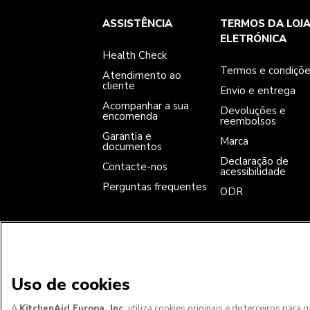
Health Check
Termos e condições
A marca
ASSISTÊNCIA
TERMOS DA LOJ
Atendimento ao cliente
Envio e entrega
A nossa história
Acompanhar a sua encomenda
Devoluções e reembolsos
ELETRÓNICA
Garantia e documentos
Marca
Health Check
Contacte-nos
Declaração de acessibilidade
Perguntas frequentes
ODR
Termos e condiçõ
Atendimento ao
cliente
Envio e entrega
Acompanhar a sua
Devoluções e
encomenda
reembolsos
Garantia e
Marca
documentos
Declaração de
Contacte-nos
acessibilidade
Perguntas frequentes
ODR
ACEITAMOS
Uso de cookies
A
KitchenAid Europa, Inc.
utiliza cookies originais e de terceiros para