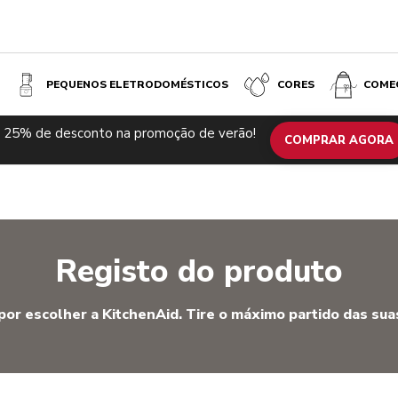
PEQUENOS ELETRODOMÉSTICOS
CORES
COME
 25% de desconto na promoção de verão!
COMPRAR AGORA
Registo do produto
por escolher a KitchenAid. Tire o máximo partido das sua