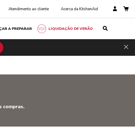
Atendimento ao cliente
Acerca da KitchenAid
ÇAR A PREPARAR
LIQUIDAÇÃO DE VERÃO
Hid
s compras.