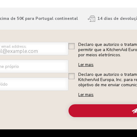
ima de 50€ para Portugal continental
14 dias de devoluç
Declaro que autorizo o trata
r email address
permitir que a KitchenAid Eur
por meios eletrónicos.
Ler mais
e próprio
Declaro que autorizo o trata
KitchenAid Europa, Inc. para r
lido
objetivo de me enviar comuni
Ler mais