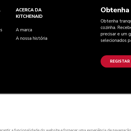
Obtenha 
A
ACERCA DA
KITCHENAID
Obtenha tranqu
cozinha. Receb
es
A marca
precisar e um g
A nossa história
selecionados p
REGISTAR
 garantir a funcionalidade do website e fornecer uma experiência de navegaçã