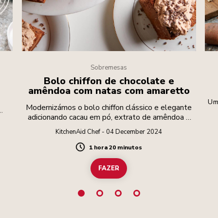
Sobremesas
Bolo chiffon de chocolate e
amêndoa com natas com amaretto
Um
Modernizámos o bolo chiffon clássico e elegante
adicionando cacau em pó, extrato de amêndoa e
io
finalizando-o com um creme de cacau amaretto e
KitchenAid Chef - 04 December 2024
pepitas de cacau crocantes. O resultado é um
bolo delicado e húmido que tem a altura e a
1 hora 20 minutos
Duration
leveza de um bolo de claras, mas a riqueza de um
bolo inglês.
FAZER