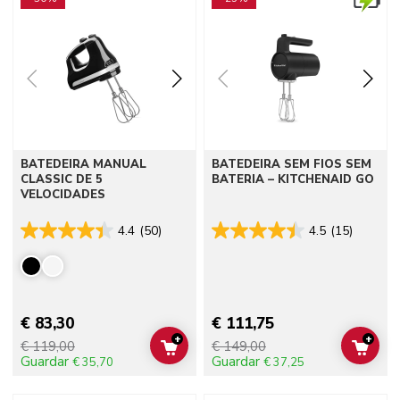
BATEDEIRA MANUAL
BATEDEIRA SEM FIOS SEM
CLASSIC DE 5
BATERIA – KITCHENAID GO
VELOCIDADES
4.4
(50)
4.5
(15)
€ 83,30
€ 111,75
+
+
€ 119,00
€ 149,00
ADD TO CART
ADD 
Guardar
Guardar
€ 35,70
€ 37,25
Go to detail page
Go to detail page