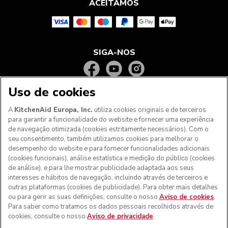
ACEITAMOS
SIGA-NOS
Uso de cookies
A
KitchenAid Europa, Inc.
utiliza cookies originais e de terceiros
para garantir a funcionalidade do website e fornecer uma experiência
de navegação otimizada (cookies estritamente necessários). Com o
seu consentimento, também utilizamos cookies para melhorar o
desempenho do website e para fornecer funcionalidades adicionais
(cookies funcionais), análise estatística e medição do público (cookies
de análise), e para lhe mostrar publicidade adaptada aos seus
Aos clientes nos Açores, Madeira e outros territórios
interesses e hábitos de navegação, incluindo através de terceiros e
portugueses
: Por favor, contacte a nossa equipa de Apoio
outras plataformas (cookies de publicidade). Para obter mais detalhes
ao Cliente para efetuar a sua encomenda, de forma a
ou para gerir as suas definições, consulte o nosso
Aviso de cookies
.
podermos fornecer os custos de envio exatos e aplicar a
Para saber como tratamos os dados pessoais recolhidos através de
taxa de IVA correta
cookies, consulte o nosso
Aviso de privacidade
.