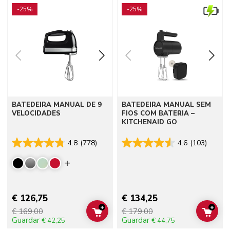
-25%
-25%
BATEDEIRA MANUAL DE 9
BATEDEIRA MANUAL SEM
VELOCIDADES
FIOS COM BATERIA –
KITCHENAID GO
4.8
(778)
4.6
(103)
Display more colors
€ 126,75
€ 134,25
+
+
€ 169,00
€ 179,00
ADD TO CART
ADD 
Guardar
Guardar
€ 42,25
€ 44,75