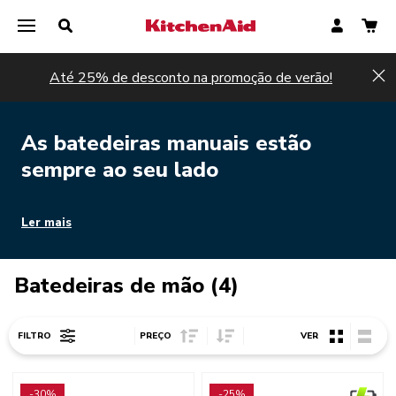
Até 25% de desconto na promoção de verão!
Hi
As batedeiras manuais estão
sempre ao seu lado
Ler mais
Batedeiras de mão (4)
Sort Price ascending
Sort Price descending
FILTRO
PREÇO
VER
Go to detail page
Go to detail page
-30%
-25%