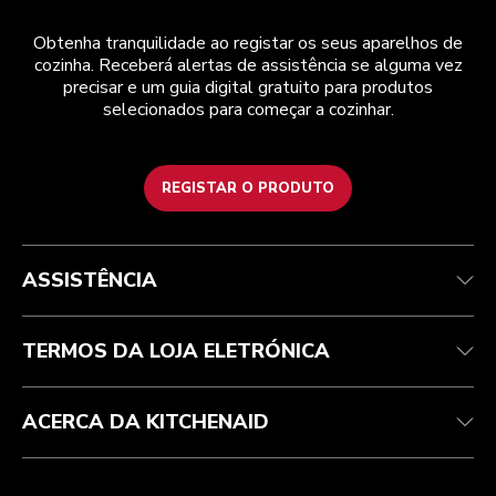
Obtenha tranquilidade ao registar os seus aparelhos de
cozinha. Receberá alertas de assistência se alguma vez
precisar e um guia digital gratuito para produtos
selecionados para começar a cozinhar.
REGISTAR O PRODUTO
Health Check
Termos e condições
A marca
Atendimento ao cliente
Envio e entrega
A nossa história
ASSISTÊNCIA
Acompanhar a sua encomenda
Devoluções e reembolsos
Garantia e documentos
Marca
Contacte-nos
Declaração de acessibilidade
Perguntas frequentes
ODR
TERMOS DA LOJA ELETRÓNICA
ACERCA DA KITCHENAID