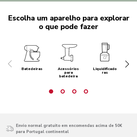
Escolha um aparelho para explorar
o que pode fazer
Batedeiras
Acessórios
Liquidificado
V
para
ras
m
batedeira
Envio normal gratuito em encomendas acima de 50€
para Portugal continental