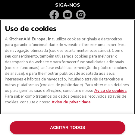
SIGA-NOS
Uso de cookies
A
KitchenAid Europa, Inc.
utiliza cookies originais e de terceiros
para garantir a funcionalidade do website e fornecer uma experiência
de navegação otimizada (cookies estritamente necessários). Com o
seu consentimento, também utilizamos cookies para melhorar o
desempenho do website e para fornecer funcionalidades adicionais
(cookies funcionais), análise estatística e medição do público (cookies
de análise), e para lhe mostrar publicidade adaptada aos seus
Aos clientes nos Açores, Madeira e outros territórios
interesses e hábitos de navegação, incluindo através de terceiros e
portugueses
: Por favor, contacte a nossa equipa de Apoio
outras plataformas (cookies de publicidade). Para obter mais detalhes
ao Cliente para efetuar a sua encomenda, de forma a
ou para gerir as suas definições, consulte o nosso
Aviso de cookies
.
podermos fornecer os custos de envio exatos e aplicar a
Para saber como tratamos os dados pessoais recolhidos através de
taxa de IVA correta
cookies, consulte o nosso
Aviso de privacidade
.
© KitchenAid 2026 - Todos os direitos reservados.
KitchenAid e o design da batedeira são marcas comerciais
nos EUA e noutros locais.
ACEITAR TODOS
Gerir as minhas cookies
Aviso de privacidade