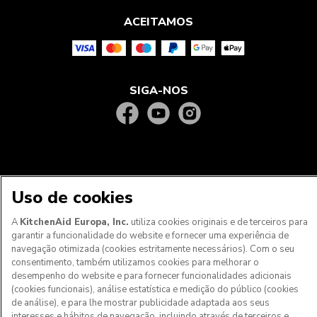
ACEITAMOS
SIGA-NOS
Uso de cookies
A
KitchenAid Europa, Inc.
utiliza cookies originais e de terceiros para
garantir a funcionalidade do website e fornecer uma experiência de
navegação otimizada (cookies estritamente necessários). Com o seu
Aos clientes nos Açores, Madeira e outros territórios
consentimento, também utilizamos cookies para melhorar o
portugueses
: Por favor, contacte a nossa equipa de Apoio
desempenho do website e para fornecer funcionalidades adicionais
ao Cliente para efetuar a sua encomenda, de forma a
(cookies funcionais), análise estatística e medição do público (cookies
podermos fornecer os custos de envio exatos e aplicar a
de análise), e para lhe mostrar publicidade adaptada aos seus
taxa de IVA correta
interesses e hábitos de navegação, incluindo através de terceiros e