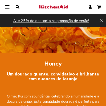
Até 25% de desconto na promoção de verão!
Hi
Honey
Um dourado quente, convidativo e brilhante
com nuances de laranja
O mel flui com abundância, celebrando a humanidade e a
doçura da união. Esta tonalidade dourada é perfeita para