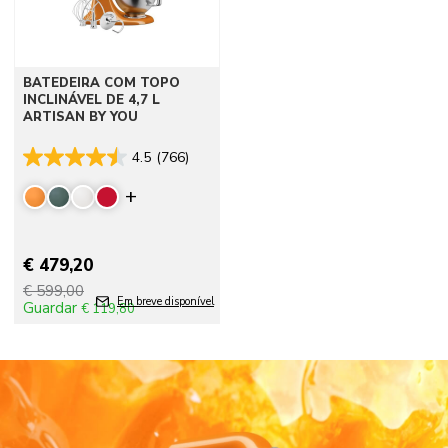
BATEDEIRA COM TOPO
INCLINÁVEL DE 4,7 L
ARTISAN BY YOU
4.5
(766)
Display more colors
€ 479,20
€ 599,00
Em breve disponível
Guardar
€ 119,80