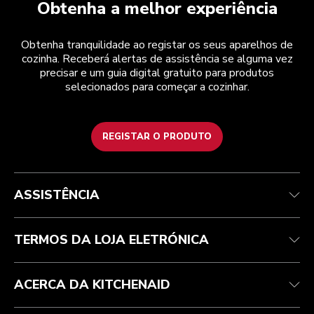
Obtenha a melhor experiência
Obtenha tranquilidade ao registar os seus aparelhos de
cozinha. Receberá alertas de assistência se alguma vez
precisar e um guia digital gratuito para produtos
selecionados para começar a cozinhar.
REGISTAR O PRODUTO
Health Check
Termos e condições
A marca
Atendimento ao cliente
Envio e entrega
A nossa história
ASSISTÊNCIA
Acompanhar a sua encomenda
Devoluções e reembolsos
Garantia e documentos
Marca
Contacte-nos
Declaração de acessibilidade
Perguntas frequentes
ODR
TERMOS DA LOJA ELETRÓNICA
ACERCA DA KITCHENAID