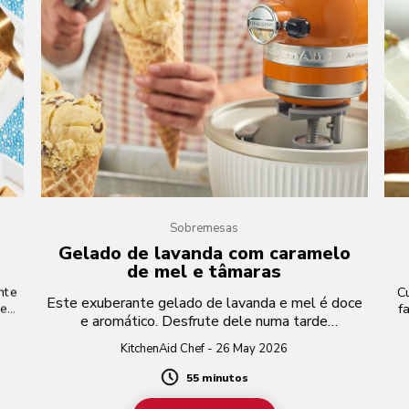
Sobremesas
Gelado de lavanda com caramelo
de mel e tâmaras
nte
C
Este exuberante gelado de lavanda e mel é doce
 e
f
e aromático. Desfrute dele numa tarde
ma
ensolarada de verão.
KitchenAid Chef - 26 May 2026
55 minutos
Duration