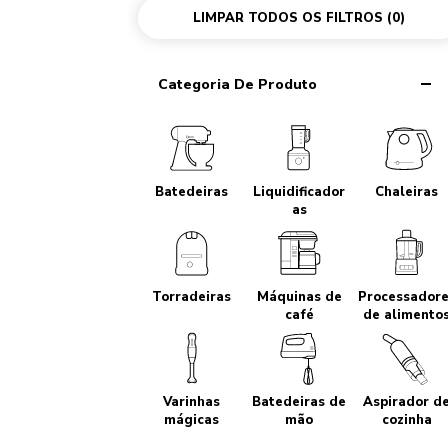
LIMPAR TODOS OS FILTROS
(0)
Categoria De Produto
Batedeiras
Liquidificador
Chaleiras
as
Torradeiras
Máquinas de
Processador
café
de alimento
Varinhas
Batedeiras de
Aspirador d
mágicas
mão
cozinha