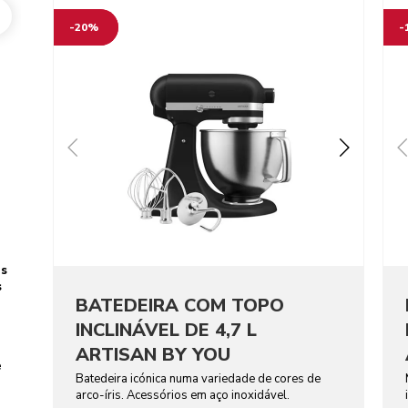
Go to detail page
Go t
-20%
-
es
s
BATEDEIRA COM TOPO
INCLINÁVEL DE 4,7 L
ARTISAN BY YOU
e
Batedeira icónica numa variedade de cores de
arco-íris. Acessórios em aço inoxidável.