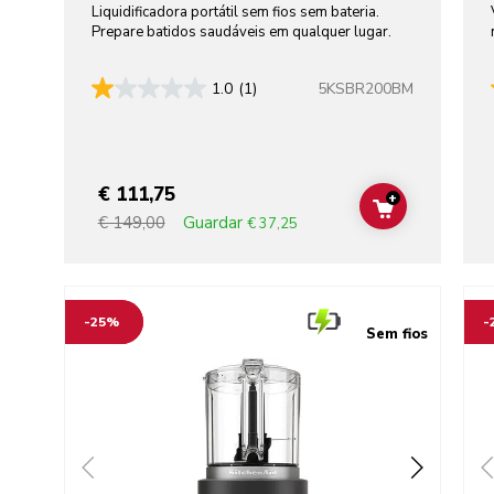
Liquidificadora portátil sem fios sem bateria.
Prepare batidos saudáveis em qualquer lugar.
5KSBR200BM
1.0
(1)
€ 111,75
+
ADD TO CAR
Guardar
€ 149,00
€ 37,25
Go to detail page
Go t
-25%
-
Sem fios