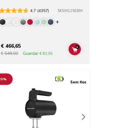
5KSM125EBM
4.7
(4357)
rs
Display more colors
€ 466,65
+
ADD TO CART
Guardar
€ 549,00
€ 82,35
o detail page
25%
Sem fios