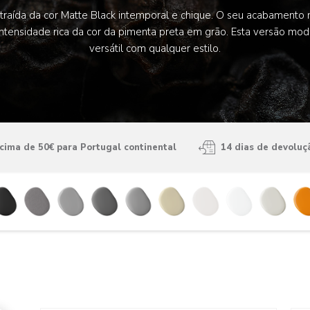
traída da cor Matte Black intemporal e chique. O seu acabamento 
tensidade rica da cor da pimenta preta em grão. Esta versão m
versátil com qualquer estilo.
ima de 50€ para Portugal continental
14 dias de devoluç