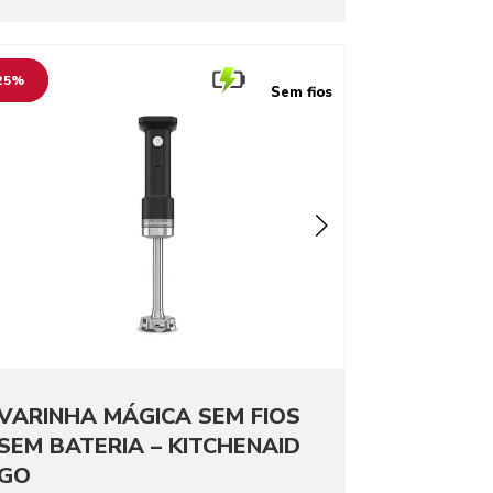
o detail page
25%
Sem fios
VARINHA MÁGICA SEM FIOS
SEM BATERIA – KITCHENAID
GO