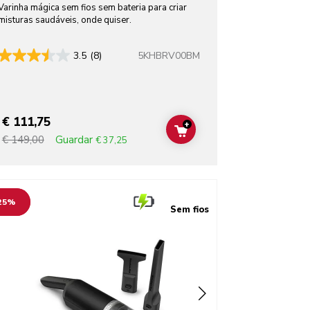
Varinha mágica sem fios sem bateria para criar
misturas saudáveis, onde quiser.
5KHBRV00BM
3.5
(8)
€ 111,75
+
T
ADD TO CART
Guardar
€ 149,00
€ 37,25
o detail page
25%
Sem fios