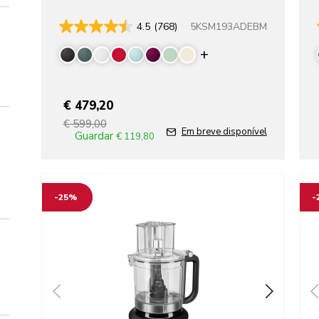
5KSM193ADEBM
4.5
(768)
Display more colo
€ 479,20
€ 599,00
Em breve disponível
Guardar
€ 119,80
Go to detail page
Go t
-25%
-