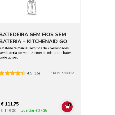
BATEDEIRA SEM FIOS SEM
BATERIA – KITCHENAID GO
A batedeira manual sem fios de 7 velocidades
sem bateria permite-lhe mexer, misturar e bater,
onde quiser.
5KHMR700BM
4.5
(15)
€ 111,75
+
T
ADD TO CART
Guardar
€ 149,00
€ 37,25