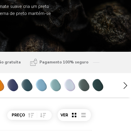
mate suave cria um preto
oderna de preto mantém-se
ão gratuita
Pagamento 100% seguro
Sort Price ascending
Sort Price descending
PREÇO
VER