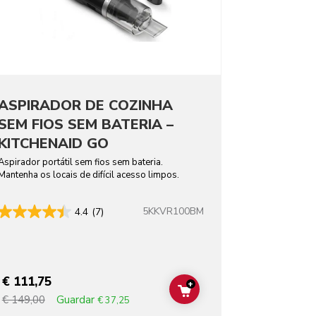
ASPIRADOR DE COZINHA
SEM FIOS SEM BATERIA –
KITCHENAID GO
Aspirador portátil sem fios sem bateria.
Mantenha os locais de difícil acesso limpos.
5KKVR100BM
4.4
(7)
€ 111,75
+
T
ADD TO CART
Guardar
€ 149,00
€ 37,25