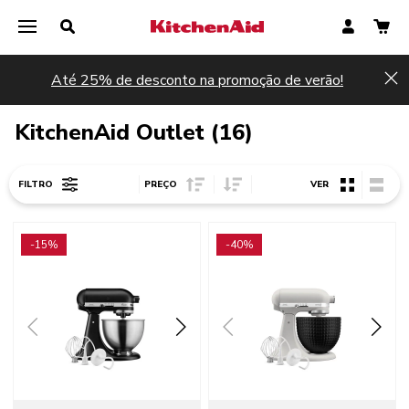
Até 25% de desconto na promoção de verão!
Hi
KitchenAid Outlet (16)
Sort Price ascending
Sort Price descending
FILTRO
PREÇO
VER
Go to detail page
Go to detail page
-15%
-40%