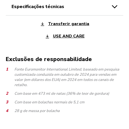
especificações técnicas
Transferir garantia
USE AND CARE
Exclusões de responsabilidade
Fonte Euromonitor International Limited; baseado em pesquisa
customizada conduzida em outubro de 2024 para vendas em
valor (em dólares dos EUA) em 2024 em todos os canais de
retalho.
Com base em 473 ml de natas (36% de teor de gordura)
Com base em bolachas normais de 5,1 cm
28 g de massa por bolacha