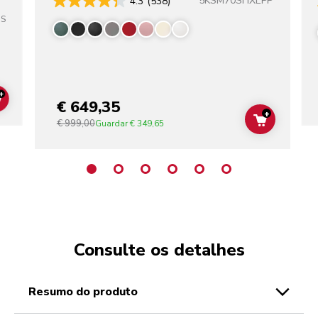
5KSM70SHXEPP
4.3
(538)
SS
+
€ 649,35
ADD TO CART
+
€ 999,00
ADD TO C
Guardar
€ 349,65
Consulte os detalhes
resumo do produto