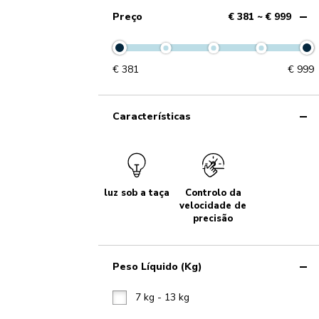
Preço
€ 381 ~ € 999
€
381
€
999
Características
luz sob a taça
Controlo da
velocidade de
precisão
Peso Líquido (kg)
7 kg - 13 kg