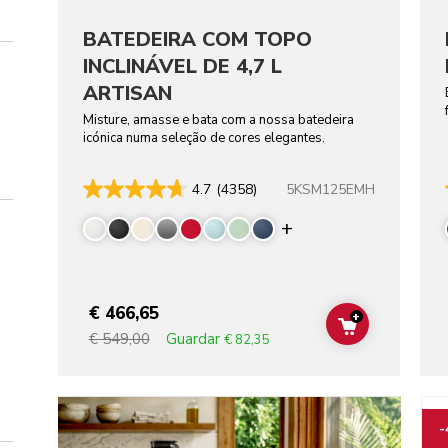
BATEDEIRA COM TOPO
INCLINÁVEL DE 4,7 L
ARTISAN
Misture, amasse e bata com a nossa batedeira
icónica numa seleção de cores elegantes.
5KSM125EMH
4.7
(4358)
Display more colo
€ 466,65
+
ADD TO CAR
Guardar
€ 549,00
€ 82,35
Go t
-