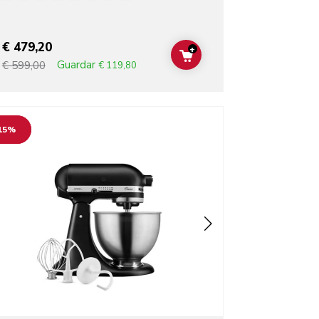
€ 479,20
+
ADD TO CART
Guardar
€ 599,00
€ 119,80
o detail page
15%