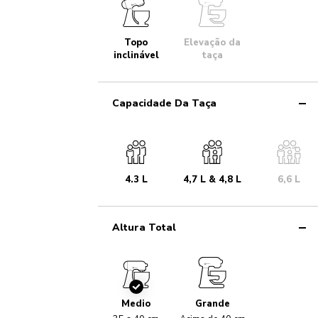
Topo
Elevação da
inclinável
taça
Capacidade Da Taça
4.3 L
4,7 L & 4,8 L
6,6 L
Altura Total
Checked
Medio
Grande