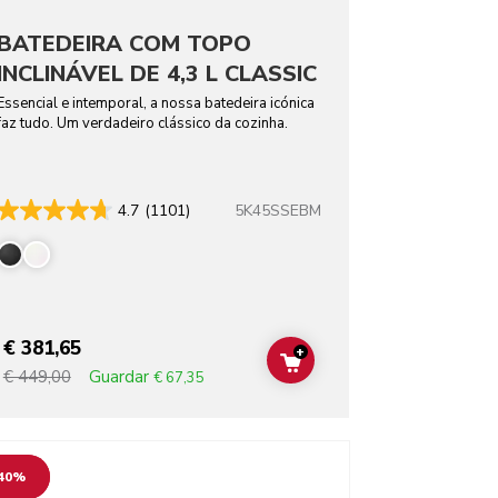
BATEDEIRA COM TOPO
INCLINÁVEL DE 4,3 L CLASSIC
Essencial e intemporal, a nossa batedeira icónica
faz tudo. Um verdadeiro clássico da cozinha.
5K45SSEBM
4.7
(1101)
rs
€ 381,65
+
T
ADD TO CART
Guardar
€ 449,00
€ 67,35
o detail page
40%