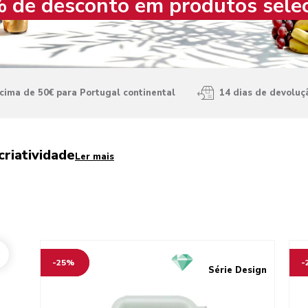
 de desconto em produtos sele
ima de 50€ para Portugal continental
14 dias de devoluç
criatividade
Ler mais
Go to detail page
Go t
-25%
-
Série Design