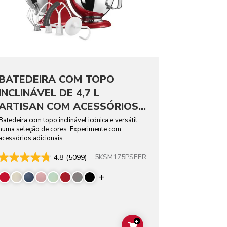
BATEDEIRA COM TOPO
INCLINÁVEL DE 4,7 L
ARTISAN COM ACESSÓRIOS
ADICIONAIS
Batedeira com topo inclinável icónica e versátil
numa seleção de cores. Experimente com
acessórios adicionais.
5KSM175PSEER
4.8
(5099)
Display more colors
+