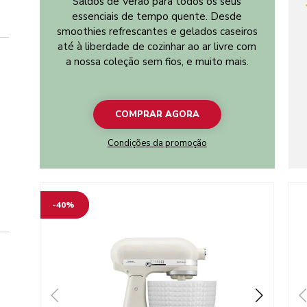
Saldos de Verão para todos os seus
essenciais de tempo quente. Desde
smoothies refrescantes e gelados caseiros
até à liberdade de cozinhar ao ar livre com
a nossa coleção sem fios, e muito mais.
COMPRAR AGORA
Condições da promoção
Go to detail page
Go t
-40%