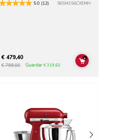
5KSM156CXEMH
5.0
(12)
€ 479,40
+
ADD TO CART
Guardar
€ 799,00
€ 319,60
o detail page