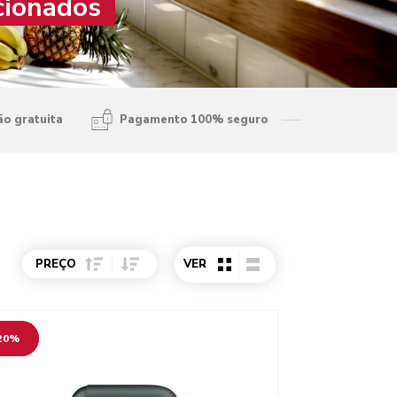
cionados
ão gratuita
Pagamento 100% seguro
Sort Price ascending
Sort Price descending
PREÇO
VER
o detail page
20%