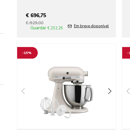
€ 696,75
€ 929,00
Em breve disponível
Guardar
€ 232,25
Go to detail page
Go t
-15%
-