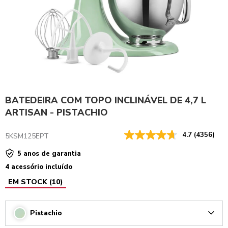
BATEDEIRA COM TOPO INCLINÁVEL DE 4,7 L
ARTISAN - PISTACHIO
4.7
(4356)
5KSM125EPT
5 anos de garantia
4 acessório incluído
EM STOCK
(
10
)
Pistachio
Arrow