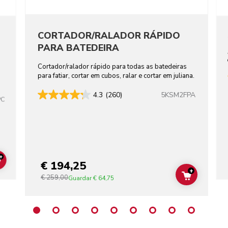
CORTADOR/RALADOR RÁPIDO
PARA BATEDEIRA
Cortador/ralador rápido para todas as batedeiras
para fatiar, cortar em cubos, ralar e cortar em juliana.
5KSM2FPA
4.3
(260)
PC
+
€ 194,25
ADD TO CART
+
€ 259,00
ADD TO C
Guardar
€ 64,75