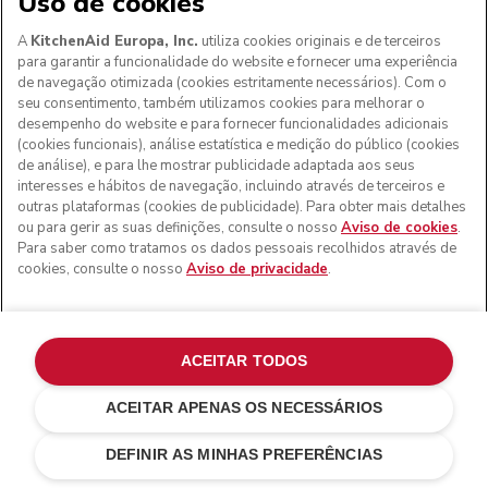
Uso de cookies
A
KitchenAid Europa, Inc.
utiliza cookies originais e de terceiros
para garantir a funcionalidade do website e fornecer uma experiência
de navegação otimizada (cookies estritamente necessários). Com o
seu consentimento, também utilizamos cookies para melhorar o
desempenho do website e para fornecer funcionalidades adicionais
(cookies funcionais), análise estatística e medição do público (cookies
de análise), e para lhe mostrar publicidade adaptada aos seus
interesses e hábitos de navegação, incluindo através de terceiros e
outras plataformas (cookies de publicidade). Para obter mais detalhes
ou para gerir as suas definições, consulte o nosso
Aviso de cookies
.
Para saber como tratamos os dados pessoais recolhidos através de
cookies, consulte o nosso
Aviso de privacidade
.
ACEITAR TODOS
ACEITAR APENAS OS NECESSÁRIOS
Pistachio
€ 549,00
ADICIONAR AO CARRINHO
€ 466,65
Poupar nos
DEFINIR AS MINHAS PREFERÊNCIAS
custos
€ 82,35