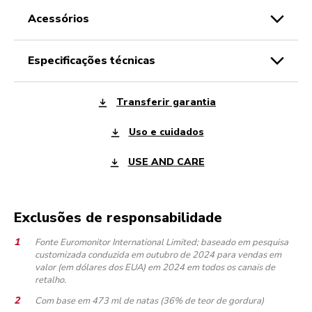
acessórios
especificações técnicas
Transferir garantia
Uso e cuidados
USE AND CARE
Exclusões de responsabilidade
Fonte Euromonitor International Limited; baseado em pesquisa
customizada conduzida em outubro de 2024 para vendas em
valor (em dólares dos EUA) em 2024 em todos os canais de
retalho.
Com base em 473 ml de natas (36% de teor de gordura)