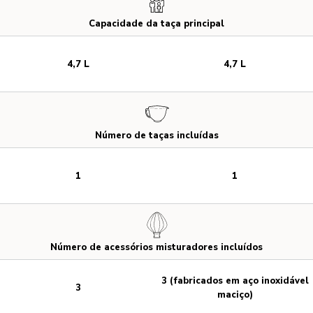
Capacidade da taça principal
4,7 L
4,7 L
Número de taças incluídas
1
1
Número de acessórios misturadores incluídos
3 (fabricados em aço inoxidável
3
maciço)