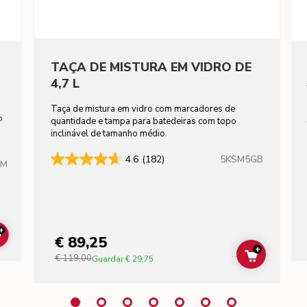
TAÇA DE MISTURA EM VIDRO DE
4,7 L
Taça de mistura em vidro com marcadores de
to
quantidade e tampa para batedeiras com topo
inclinável de tamanho médio.
5KSM5GB
4.6
(182)
HM
+
€ 89,25
ADD TO CART
+
€ 119,00
ADD TO C
Guardar
€ 29,75