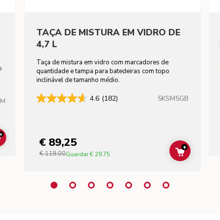
TAÇA DE MISTURA EM VIDRO DE
4,7 L
Taça de mistura em vidro com marcadores de
to
quantidade e tampa para batedeiras com topo
inclinável de tamanho médio.
5KSM5GB
4.6
(182)
HM
+
€ 89,25
ADD TO CART
+
€ 119,00
ADD TO C
Guardar
€ 29,75