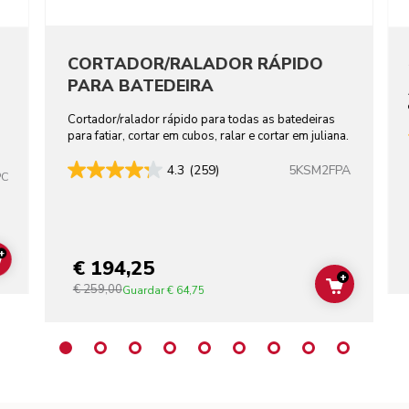
CORTADOR/RALADOR RÁPIDO
PARA BATEDEIRA
Cortador/ralador rápido para todas as batedeiras
para fatiar, cortar em cubos, ralar e cortar em juliana.
5KSM2FPA
4.3
(259)
PC
+
€ 194,25
ADD TO CART
+
€ 259,00
ADD TO C
Guardar
€ 64,75