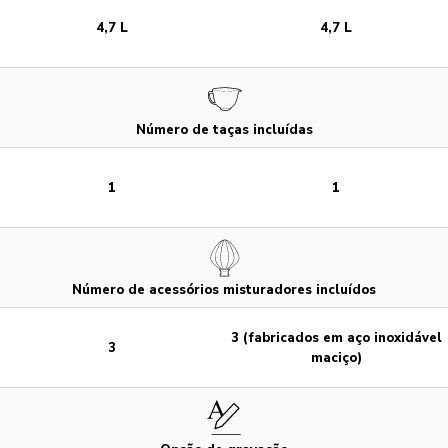
4,7 L
4,7 L
Número de taças incluídas
1
1
Número de acessórios misturadores incluídos
3 (fabricados em aço inoxidável
3
maciço)