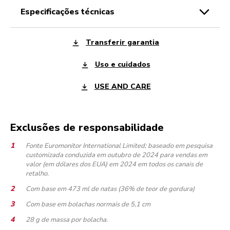
especificações técnicas
Transferir garantia
Uso e cuidados
USE AND CARE
Exclusões de responsabilidade
Fonte Euromonitor International Limited; baseado em pesquisa
customizada conduzida em outubro de 2024 para vendas em
valor (em dólares dos EUA) em 2024 em todos os canais de
retalho.
Com base em 473 ml de natas (36% de teor de gordura)
Com base em bolachas normais de 5,1 cm
28 g de massa por bolacha.