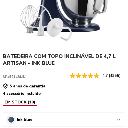
BATEDEIRA COM TOPO INCLINÁVEL DE 4,7 L
ARTISAN - INK BLUE
4.7
(4356)
5KSM125EIB
5 anos de garantia
4 acessório incluído
EM STOCK
(
10
)
Ink blue
Arrow