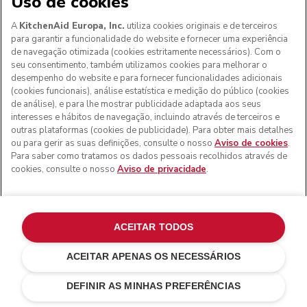
Uso de cookies
A
KitchenAid Europa, Inc.
utiliza cookies originais e de terceiros
para garantir a funcionalidade do website e fornecer uma experiência
de navegação otimizada (cookies estritamente necessários). Com o
seu consentimento, também utilizamos cookies para melhorar o
desempenho do website e para fornecer funcionalidades adicionais
(cookies funcionais), análise estatística e medição do público (cookies
de análise), e para lhe mostrar publicidade adaptada aos seus
interesses e hábitos de navegação, incluindo através de terceiros e
outras plataformas (cookies de publicidade). Para obter mais detalhes
ou para gerir as suas definições, consulte o nosso
Aviso de cookies
.
Para saber como tratamos os dados pessoais recolhidos através de
cookies, consulte o nosso
Aviso de privacidade
.
ACEITAR TODOS
ACEITAR APENAS OS NECESSÁRIOS
Ink blue
€ 549,00
ADICIONAR AO CARRINHO
€ 466,65
Poupar nos
DEFINIR AS MINHAS PREFERÊNCIAS
custos
€ 82,35