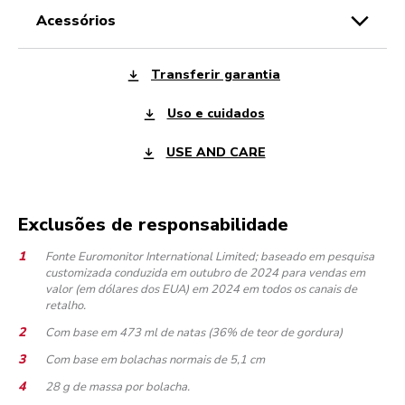
acessórios
Transferir garantia
Uso e cuidados
USE AND CARE
Exclusões de responsabilidade
Fonte Euromonitor International Limited; baseado em pesquisa
customizada conduzida em outubro de 2024 para vendas em
valor (em dólares dos EUA) em 2024 em todos os canais de
retalho.
Com base em 473 ml de natas (36% de teor de gordura)
Com base em bolachas normais de 5,1 cm
28 g de massa por bolacha.