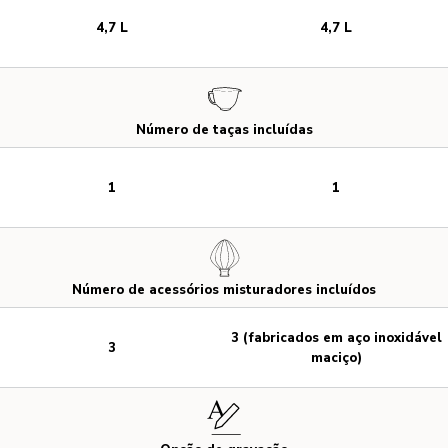
4,7 L
4,7 L
Número de taças incluídas
1
1
Número de acessórios misturadores incluídos
3 (fabricados em aço inoxidável
3
maciço)