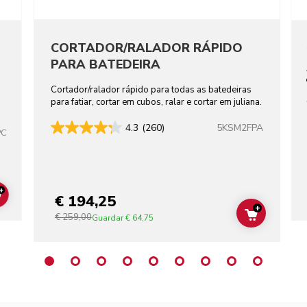
CORTADOR/RALADOR RÁPIDO
PARA BATEDEIRA
Cortador/ralador rápido para todas as batedeiras
para fatiar, cortar em cubos, ralar e cortar em juliana.
5KSM2FPA
4.3
(260)
PC
+
€ 194,25
ADD TO CART
+
€ 259,00
ADD TO C
Guardar
€ 64,75