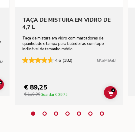
TAÇA DE MISTURA EM VIDRO DE
4,7 L
Taça de mistura em vidro com marcadores de
to
quantidade e tampa para batedeiras com topo
inclinável de tamanho médio.
5KSM5GB
4.6
(182)
HM
+
€ 89,25
ADD TO CART
+
€ 119,00
ADD TO C
Guardar
€ 29,75