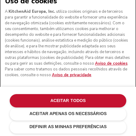
Uso de cookies
A
KitchenAid Europa, Inc.
utiliza cookies originais e de terceiros
para garantir a funcionalidade do website e fornecer uma experiência
de navegação otimizada (cookies estritamente necessários). Com o
seu consentimento, também utilizamos cookies para melhorar o
desempenho do website e para fornecer funcionalidades adicionais
(cookies funcionais), análise estatística e medição do público (cookies
de análise), e para lhe mostrar publicidade adaptada aos seus
interesses e hábitos de navegação, incluindo através de terceiros e
outras plataformas (cookies de publicidade). Para obter mais detalhes
ou para gerir as suas definições, consulte o nosso
Aviso de cookies
.
Para saber como tratamos os dados pessoais recolhidos através de
cookies, consulte o nosso
Aviso de privacidade
.
ACEITAR TODOS
ACEITAR APENAS OS NECESSÁRIOS
Mineral water
€ 549,00
ADICIONAR AO CARRINHO
€ 466,65
Poupar nos
DEFINIR AS MINHAS PREFERÊNCIAS
custos
€ 82,35