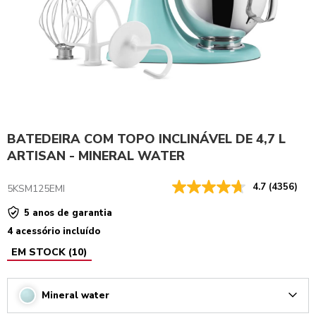
BATEDEIRA COM TOPO INCLINÁVEL DE 4,7 L
ARTISAN - MINERAL WATER
4.7
(4356)
5KSM125EMI
5 anos de garantia
4 acessório incluído
EM STOCK
(
10
)
Mineral water
Arrow