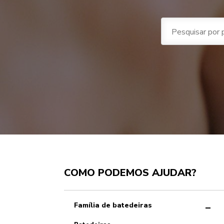
Batedeiras
Compras e encomendas
Sistema sem fios KitchenAid Go
Máquina de café expresso semiautomática
Liquidificadoras
Revisão geral da batedeira
COMO PODEMOS AJUDAR?
Batedeira Artisan Plus
Pagamento
Batedeira manual sem fios
Máquina de café expresso semiautomática com moinho
Batedeiras manuais
A garantia do seu produto
Acessórios para batedeira
Envio e entrega
Máquina de café expresso totalmente automática
Assistência e reparações
Devolução de encomendas
Moinho de café
A minha conta
Família de batedeiras