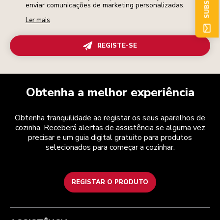
enviar comunicações de marketing personalizadas.
Ler mais
REGISTE-SE
Obtenha a melhor experiência
Obtenha tranquilidade ao registar os seus aparelhos de
cozinha. Receberá alertas de assistência se alguma vez
precisar e um guia digital gratuito para produtos
selecionados para começar a cozinhar.
REGISTAR O PRODUTO
Health Check
Termos e condições
A marca
Atendimento ao cliente
Envio e entrega
A nossa história