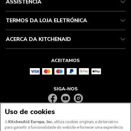
ASSISTÊNCIA
Acompanhar a sua encomenda
Devoluções e reembolsos
Garantia e documentos
Marca
Contacte-nos
Declaração de acessibilidade
Perguntas frequentes
ODR
TERMOS DA LOJA ELETRÓNICA
ACERCA DA KITCHENAID
ACEITAMOS
SIGA-NOS
Uso de cookies
A
KitchenAid Europa, Inc.
utiliza cookies originais e de terceiros
para garantir a funcionalidade do website e fornecer uma experiência