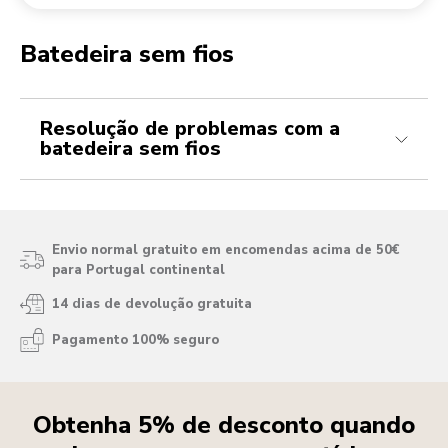
Devolução de encomendas
Moinho de café
A minha conta
Batedeira sem fios
My cordless hand mixer won't start, what do I do?
My cordless hand mixer isn't charging. What now?
Resolução de problemas com a
batedeira sem fios
Envio normal gratuito em encomendas acima de 50€
para Portugal continental
14 dias de devolução gratuita
Pagamento 100% seguro
Obtenha 5% de desconto quando