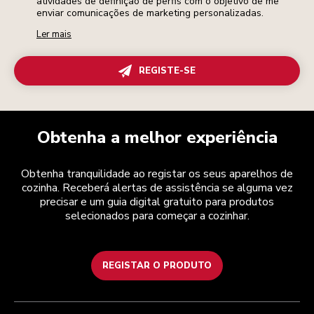
atividades de definição de perfis com o objetivo de me
enviar comunicações de marketing personalizadas.
Ler mais
REGISTE-SE
Obtenha a melhor experiência
Obtenha tranquilidade ao registar os seus aparelhos de
cozinha. Receberá alertas de assistência se alguma vez
precisar e um guia digital gratuito para produtos
selecionados para começar a cozinhar.
REGISTAR O PRODUTO
Health Check
Termos e condições
A marca