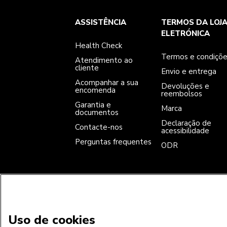
Health Check
Termos e condições
A marca
ASSISTÊNCIA
TERMOS DA LOJ
Atendimento ao cliente
Envio e entrega
A nossa história
Acompanhar a sua encomenda
Devoluções e reembolsos
ELETRÓNICA
Garantia e documentos
Marca
Health Check
Contacte-nos
Declaração de acessibilidade
Perguntas frequentes
ODR
Termos e condiçõ
Atendimento ao
cliente
Envio e entrega
Acompanhar a sua
Devoluções e
encomenda
reembolsos
Garantia e
Marca
documentos
Declaração de
Contacte-nos
acessibilidade
Perguntas frequentes
ODR
ACEITAMOS
Uso de cookies