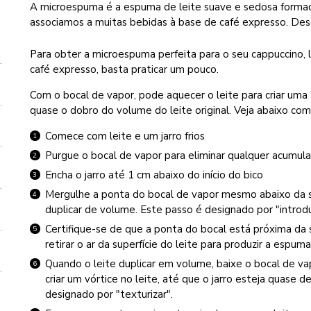
A microespuma é a espuma de leite suave e sedosa forma
associamos a muitas bebidas à base de café expresso. Des
Para obter a microespuma perfeita para o seu cappuccino, 
café expresso, basta praticar um pouco.
Com o bocal de vapor, pode aquecer o leite para criar uma
quase o dobro do volume do leite original. Veja abaixo com
Comece com leite e um jarro frios
Purgue o bocal de vapor para eliminar qualquer acumula
Encha o jarro até 1 cm abaixo do início do bico
Mergulhe a ponta do bocal de vapor mesmo abaixo da su
duplicar de volume. Este passo é designado por "introduz
Certifique-se de que a ponta do bocal está próxima da s
retirar o ar da superfície do leite para produzir a espuma
Quando o leite duplicar em volume, baixe o bocal de vapo
criar um vórtice no leite, até que o jarro esteja quase
designado por "texturizar".