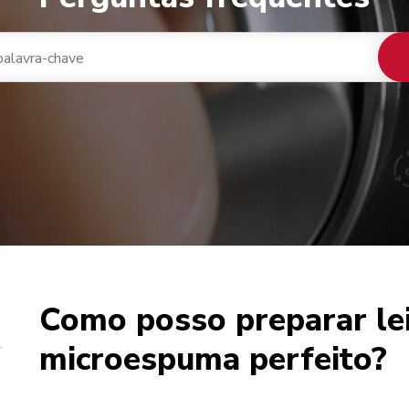
Como posso preparar le
 de café
microespuma perfeito?