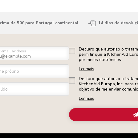
ima de 50€ para Portugal continental
14 dias de devoluç
Declaro que autorizo o trata
r email address
permitir que a KitchenAid Eur
por meios eletrónicos.
Ler mais
e próprio
Declaro que autorizo o trata
KitchenAid Europa, Inc. para r
lido
objetivo de me enviar comuni
Ler mais