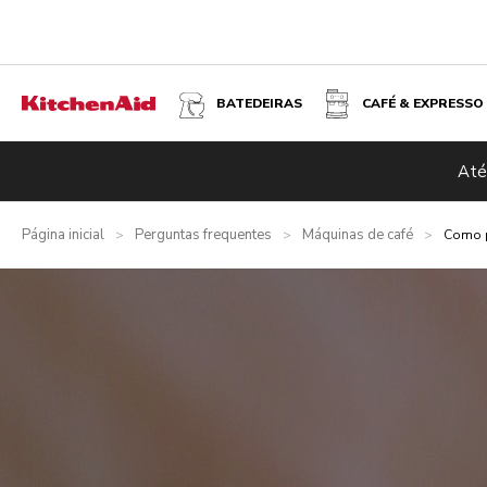
BATEDEIRAS
CAFÉ & EXPRESSO
Até
Página inicial
Perguntas frequentes
Máquinas de café
>
>
>
Como p