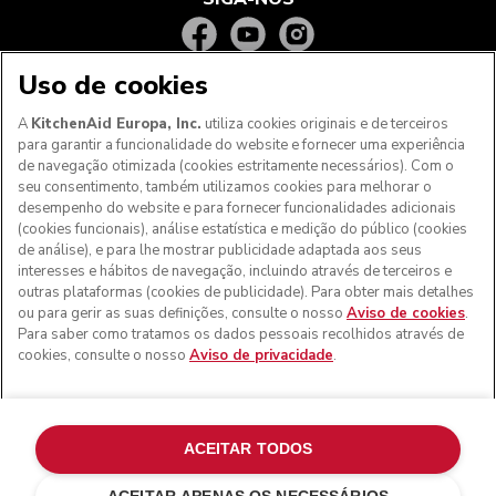
Uso de cookies
A
KitchenAid Europa, Inc.
utiliza cookies originais e de terceiros
para garantir a funcionalidade do website e fornecer uma experiência
de navegação otimizada (cookies estritamente necessários). Com o
seu consentimento, também utilizamos cookies para melhorar o
desempenho do website e para fornecer funcionalidades adicionais
(cookies funcionais), análise estatística e medição do público (cookies
de análise), e para lhe mostrar publicidade adaptada aos seus
Aos clientes nos Açores, Madeira e outros territórios
interesses e hábitos de navegação, incluindo através de terceiros e
portugueses
: Por favor, contacte a nossa equipa de Apoio
outras plataformas (cookies de publicidade). Para obter mais detalhes
ao Cliente para efetuar a sua encomenda, de forma a
ou para gerir as suas definições, consulte o nosso
Aviso de cookies
.
podermos fornecer os custos de envio exatos e aplicar a
Para saber como tratamos os dados pessoais recolhidos através de
taxa de IVA correta
cookies, consulte o nosso
Aviso de privacidade
.
© KitchenAid 2026 - Todos os direitos reservados.
KitchenAid e o design da batedeira são marcas comerciais
nos EUA e noutros locais.
ACEITAR TODOS
Gerir as minhas cookies
Aviso de privacidade