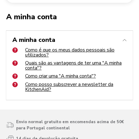
Devolução de encomendas
Moinho de café
A minha conta
A minha conta
Como é que os meus dados pessoais são utilizados?
Quais são as vantagens de ter uma "A minha conta"?
A minha conta
Como criar uma "A minha conta"?
Como posso subscrever a newsletter da KitchenAid?
Como é que os meus dados pessoais são
utilizados?
Quais são as vantagens de ter uma "A minha
conta"?
Como criar uma "A minha conta"?
Como posso subscrever a newsletter da
KitchenAid?
Envio normal gratuito em encomendas acima de 50€
para Portugal continental
14 dias de devolução gratuita