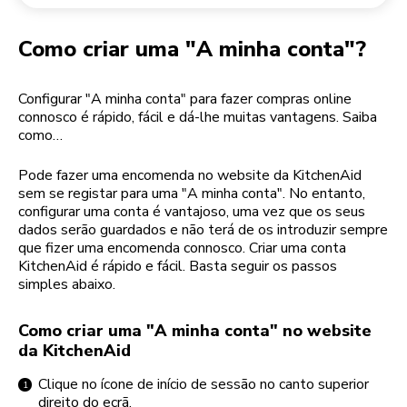
Devolução de encomendas
Moinho de café
A minha conta
Como criar uma "A minha conta"?
Configurar "A minha conta" para fazer compras online
connosco é rápido, fácil e dá-lhe muitas vantagens. Saiba
como…
Pode fazer uma encomenda no website da KitchenAid
sem se registar para uma "A minha conta". No entanto,
configurar uma conta é vantajoso, uma vez que os seus
dados serão guardados e não terá de os introduzir sempre
que fizer uma encomenda connosco. Criar uma conta
KitchenAid é rápido e fácil. Basta seguir os passos
simples abaixo.
Como criar uma "A minha conta" no website
da KitchenAid
Clique no ícone de início de sessão no canto superior
direito do ecrã.