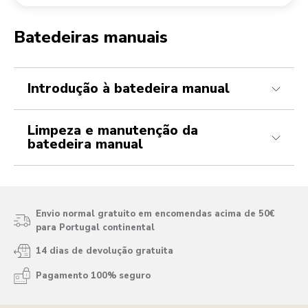
Devolução de encomendas
Moinho de café
A minha conta
Batedeiras manuais
Como posso inserir os batedores na batedeira manual?
Como limpar a batedeira manual?
Como posso bloquear o cabo dobrável da batedeira manual?
Introdução à batedeira manual
Limpeza e manutenção da
batedeira manual
Envio normal gratuito em encomendas acima de 50€
para Portugal continental
14 dias de devolução gratuita
Pagamento 100% seguro