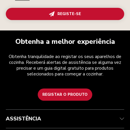
REGISTE-SE
Obtenha a melhor experiência
Obtenha tranquilidade ao registar os seus aparelhos de
cozinha. Receberá alertas de assistência se alguma vez
precisar e um guia digital gratuito para produtos
selecionados para começar a cozinhar.
REGISTAR O PRODUTO
Health Check
Termos e condições
A marca
Atendimento ao cliente
Envio e entrega
A nossa história
ASSISTÊNCIA
Acompanhar a sua encomenda
Devoluções e reembolsos
Garantia e documentos
Marca
Contacte-nos
Declaração de acessibilidade
Perguntas frequentes
ODR