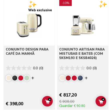
-10%
Web exclusive
CONJUNTO DESIGN PARA
CONJUNTO ARTISAN PARA
CAFÉ DA MANHÃ
MISTURAR E BATER (COM
5KSM193 E 5KSB4026)
0.0
(0)
0.0
(0)
Display more colors
Display mor
€ 817,20
+
+
€ 908,00
ADD TO CART
ADD 
€ 398,00
Guardar
€ 90,80