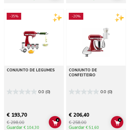
Go to detail page
Go to detail page
-35%
-20%
CONJUNTO DE LEGUMES
CONJUNTO DE
CONFEITEIRO
0.0
(0)
0.0
(0)
€ 193,70
€ 206,40
+
+
€ 298,00
€ 258,00
ADD TO CART
ADD 
Guardar
Guardar
€ 104,30
€ 51,60