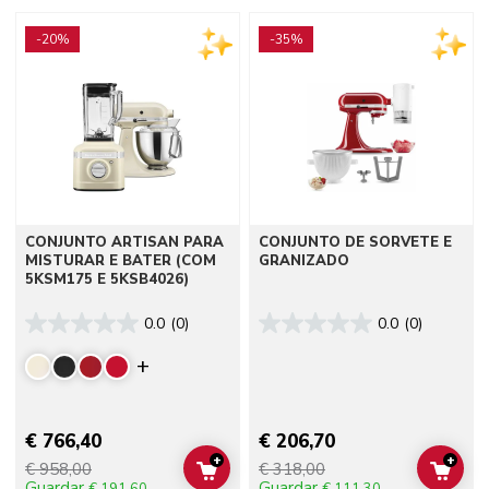
Go to detail page
Go to detail page
-20%
-35%
CONJUNTO ARTISAN PARA
CONJUNTO DE SORVETE E
MISTURAR E BATER (COM
GRANIZADO
5KSM175 E 5KSB4026)
0.0
(0)
0.0
(0)
Display more colors
€ 766,40
€ 206,70
+
+
€ 958,00
€ 318,00
ADD TO CART
ADD 
Guardar
Guardar