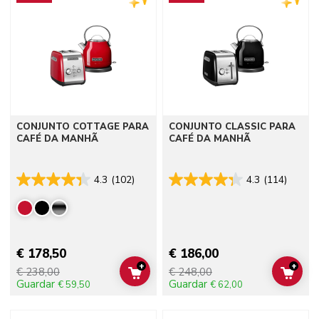
CONJUNTO COTTAGE PARA
CONJUNTO CLASSIC PARA
CAFÉ DA MANHÃ
CAFÉ DA MANHÃ
4.3
(102)
4.3
(114)
€ 178,50
€ 186,00
+
+
€ 238,00
€ 248,00
ADD TO CART
ADD 
Guardar
Guardar
€ 59,50
€ 62,00
Go to detail page
Go to detail page