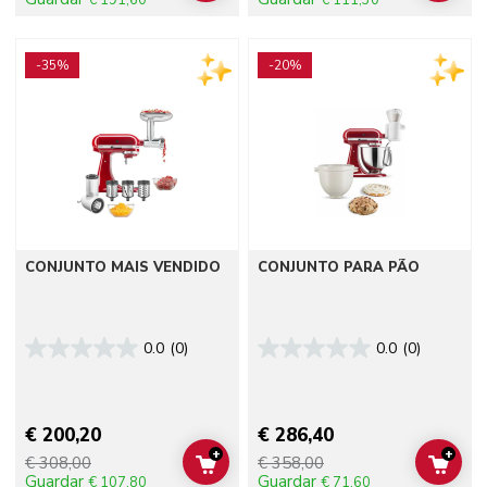
€ 191,60
€ 111,30
Go to detail page
Go to detail page
-35%
-20%
CONJUNTO MAIS VENDIDO
CONJUNTO PARA PÃO
0.0
(0)
0.0
(0)
€ 200,20
€ 286,40
+
+
€ 308,00
€ 358,00
ADD TO CART
ADD 
Guardar
Guardar
€ 107,80
€ 71,60