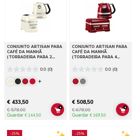
CONJUNTO ARTISAN PARA
CONJUNTO ARTISAN PARA
CAFÉ DA MANHÃ
CAFÉ DA MANHÃ
(TORRADEIRA PARA 2
(TORRADEIRA PARA 4
FATIAS)
FATIAS)
0.0
(0)
0.0
(0)
Display more colors
€ 433,50
€ 508,50
+
+
€ 578,00
€ 678,00
ADD TO CART
ADD 
Guardar
Guardar
€ 144,50
€ 169,50
Go to detail page
Go to detail page
-25%
-25%