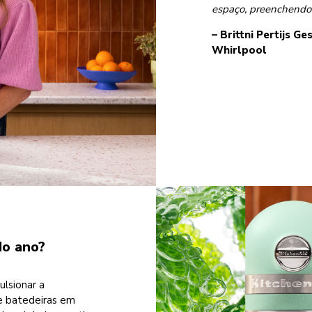
espaço, preenchendo-
– Brittni Pertijs
Ges
Whirlpool
do ano?
lsionar a
de batedeiras em