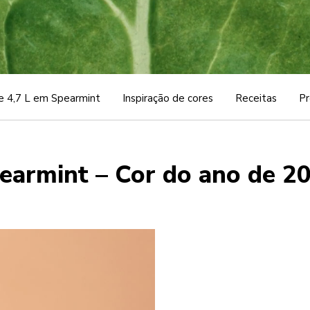
e 4,7 L em Spearmint
Inspiração de cores
Receitas
Pr
earmint – Cor do ano de 2