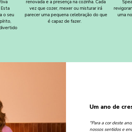
tiva
renovada e a presença na cozinha. Cada
Spea
 Esta
vez que cozer, mexer ou misturar irá
revigora
a o seu
parecer uma pequena celebração do que
uma no
írito,
é capaz de fazer.
divertido
Um ano de cre
"Para a cor deste ano
nossos sentidos e en