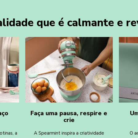
lidade que é calmante e re
aço
Faça uma pausa, respire e
Um
crie
otinas, a
A Spearmint inspira a criatividade
O a