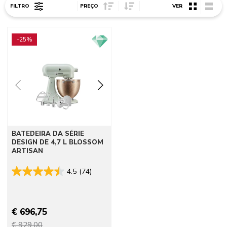
Sort Price ascending
Sort Price descending
FILTRO
PREÇO
VER
Go to detail page
-25%
BATEDEIRA DA SÉRIE
DESIGN DE 4,7 L BLOSSOM
ARTISAN
4.5
(74)
€ 696,75
€ 929,00