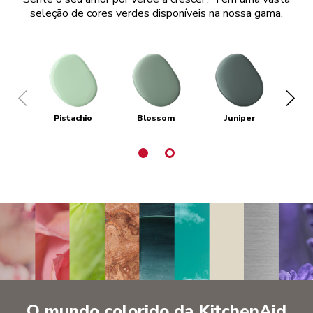
seleção de cores verdes disponíveis na nossa gama.
Pistachio
Blossom
Juniper
P
O mundo colorido da KitchenAid