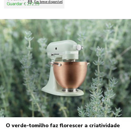
Em breve disponível
Guardar
€ 232,25
O verde-tomilho faz florescer a criatividade