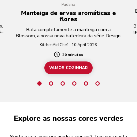
Padaria
Manteiga de ervas aromáticas e
flores
s,
B
Bata completamente a manteiga com a
s
g
Blossom, a nossa nova batedeira da série Design.
Blo
KitchenAid Chef - 10 April 2026
20 minutos
Duration
VAMOS COZINHAR
Explore as nossas cores verdes
Sente o seu amor por verde a crescer? Tem uma vasta