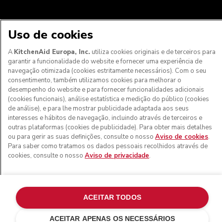
Uso de cookies
A
KitchenAid Europa, Inc.
utiliza cookies originais e de terceiros para
garantir a funcionalidade do website e fornecer uma experiência de
navegação otimizada (cookies estritamente necessários). Com o seu
Aos clientes nos Açores, Madeira e outros territórios
consentimento, também utilizamos cookies para melhorar o
portugueses
: Por favor, contacte a nossa equipa de Apoio
desempenho do website e para fornecer funcionalidades adicionais
ao Cliente para efetuar a sua encomenda, de forma a
(cookies funcionais), análise estatística e medição do público (cookies
podermos fornecer os custos de envio exatos e aplicar a
de análise), e para lhe mostrar publicidade adaptada aos seus
taxa de IVA correta
interesses e hábitos de navegação, incluindo através de terceiros e
outras plataformas (cookies de publicidade). Para obter mais detalhes
© KitchenAid 2026 - Todos os direitos reservados.
ou para gerir as suas definições, consulte o nosso
Aviso de cookies
.
KitchenAid e o design da batedeira são marcas comerciais
Para saber como tratamos os dados pessoais recolhidos através de
nos EUA e noutros locais.
cookies, consulte o nosso
Aviso de privacidade
.
Gerir as minhas cookies
Aviso de privacidade
Política de cookies
Outros países
Resolução de litígios online
ACEITAR TODOS
ACEITAR APENAS OS NECESSÁRIOS