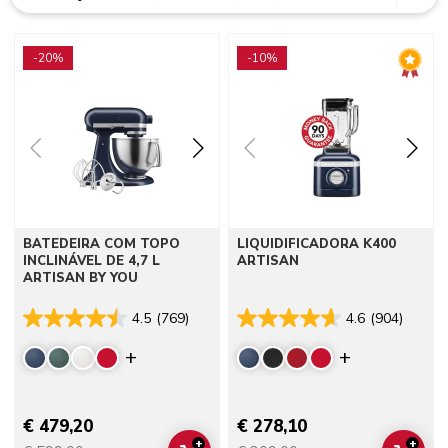
Go to detail page
Go to detail page
-20%
-10%
BATEDEIRA COM TOPO
LIQUIDIFICADORA K400
INCLINÁVEL DE 4,7 L
ARTISAN
ARTISAN BY YOU
4.5
(769)
4.6
(904)
Display more colors
Display mor
€ 479,20
€ 278,10
+
+