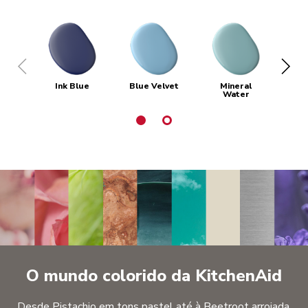
Ink Blue
Blue Velvet
Mineral
Water
O mundo colorido da KitchenAid
Desde Pistachio em tons pastel até à Beetroot arrojada,