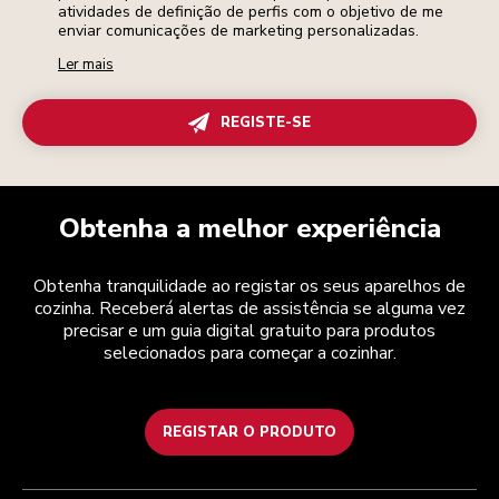
atividades de definição de perfis com o objetivo de me
enviar comunicações de marketing personalizadas.
Ler mais
REGISTE-SE
Obtenha a melhor experiência
Obtenha tranquilidade ao registar os seus aparelhos de
cozinha. Receberá alertas de assistência se alguma vez
precisar e um guia digital gratuito para produtos
selecionados para começar a cozinhar.
REGISTAR O PRODUTO
Health Check
Termos e condições
A marca