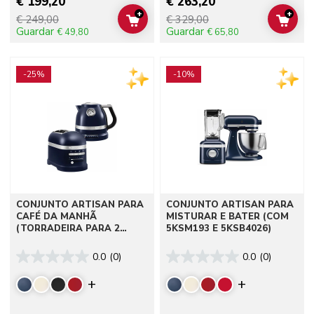
€ 199,20
€ 263,20
+
+
€ 249,00
€ 329,00
ADD TO CART
ADD 
Guardar
Guardar
€ 49,80
€ 65,80
Go to detail page
Go to detail page
-25%
-10%
CONJUNTO ARTISAN PARA
CONJUNTO ARTISAN PARA
CAFÉ DA MANHÃ
MISTURAR E BATER (COM
(TORRADEIRA PARA 2
5KSM193 E 5KSB4026)
FATIAS)
0.0
(0)
0.0
(0)
Display more colors
Display mor