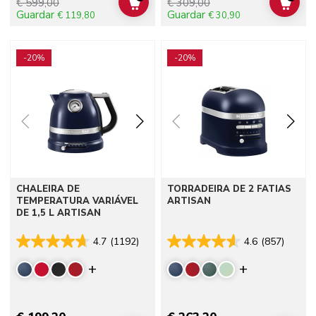
€ 599,00
€ 309,00
ADD TO CART
ADD 
Guardar
Guardar
€ 119,80
€ 30,90
Go to detail page
Go to detail page
-20%
-20%
CHALEIRA DE
TORRADEIRA DE 2 FATIAS
TEMPERATURA VARIÁVEL
ARTISAN
DE 1,5 L ARTISAN
4.7
(1192)
4.6
(857)
Display more colors
Display mor