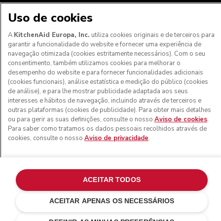
Uso de cookies
A
KitchenAid Europa, Inc.
utiliza cookies originais e de terceiros para
garantir a funcionalidade do website e fornecer uma experiência de
Aos clientes nos Açores, Madeira e outros territórios
navegação otimizada (cookies estritamente necessários). Com o seu
portugueses
: Por favor, contacte a nossa equipa de Apoio
consentimento, também utilizamos cookies para melhorar o
ao Cliente para efetuar a sua encomenda, de forma a
desempenho do website e para fornecer funcionalidades adicionais
podermos fornecer os custos de envio exatos e aplicar a
(cookies funcionais), análise estatística e medição do público (cookies
taxa de IVA correta
de análise), e para lhe mostrar publicidade adaptada aos seus
interesses e hábitos de navegação, incluindo através de terceiros e
© KitchenAid 2026 - Todos os direitos reservados.
outras plataformas (cookies de publicidade). Para obter mais detalhes
KitchenAid e o design da batedeira são marcas comerciais
ou para gerir as suas definições, consulte o nosso
Aviso de cookies
.
nos EUA e noutros locais.
Para saber como tratamos os dados pessoais recolhidos através de
cookies, consulte o nosso
Aviso de privacidade
.
Gerir as minhas cookies
Aviso de privacidade
Política de cookies
Outros países
Resolução de litígios online
ACEITAR TODOS
ACEITAR APENAS OS NECESSÁRIOS