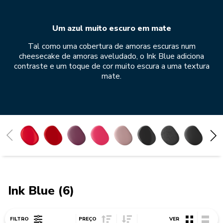
Um azul muito escuro em mate
Tal como uma cobertura de amoras escuras num
cheesecake de amoras aveludado, o Ink Blue adiciona
contraste e um toque de cor muito escura a uma textura
mate.
Maçã Vermelha
Vermelho Império
Beetroot
Hibiscus
Dried Rose
Preto Ónix
Cast Iron Black
Matte Black
Imperial Grey
Medalhão de Prata
Charcoal Grey
Prateado
Creme
Milkshake
Branco
Porcelain
Honey
Ink Blue
Agave
Blue Velvet
Mineral Water
Blue Salt
Juniper
Pebbled Palm
Blossom
Pistachio
Ink Blue (6)
Sort Price ascending
Sort Price descending
FILTRO
PREÇO
VER