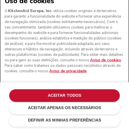
Uso de cookies
A
KitchenAid Europa, Inc.
utiliza cookies originais e de terceiros
para garantir a funcionalidade do website e fornecer uma experiência
de navegação otimizada (cookies estritamente necessários). Com o
seu consentimento, também utilizamos cookies para melhorar o
desempenho do website e para fornecer funcionalidades adicionais
(cookies funcionais), análise estatística e medição do público (cookies
de análise), e para lhe mostrar publicidade adaptada aos seus
interesses e hábitos de navegação, incluindo através de terceiros e
outras plataformas (cookies de publicidade). Para obter mais detalhes
ou para gerir as suas definições, consulte o nosso
Aviso de cookies
.
Para saber como tratamos os dados pessoais recolhidos através de
cookies, consulte o nosso
Aviso de privacidade
.
ACEITAR TODOS
ACEITAR APENAS OS NECESSÁRIOS
Creme
€ 329,00
ADICIONAR AO CARRINHO
€ 263,20
Poupar nos
DEFINIR AS MINHAS PREFERÊNCIAS
custos
€ 65,80