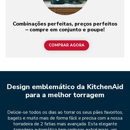
Combinações perfeitas, preços perfeitos
– compre em conjunto e poupe!
COMPRAR AGORA
Design emblemático da KitchenAid
para a melhor torragem
Delicie-se todos os dias ao torrar os seus pães favoritos,
bagels e muito mais de forma fácil e precisa com a nossa
torradeira de 2 fatias mais avançada. Esta elegante
torradeira automática tem ranhuras extralargas, um