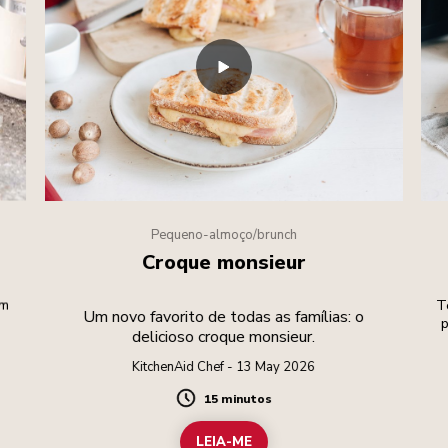
Pequeno-almoço/brunch
Croque monsieur
um
T
Um novo favorito de todas as famílias: o
p
delicioso croque monsieur.
KitchenAid Chef - 13 May 2026
15 minutos
Duration
LEIA-ME