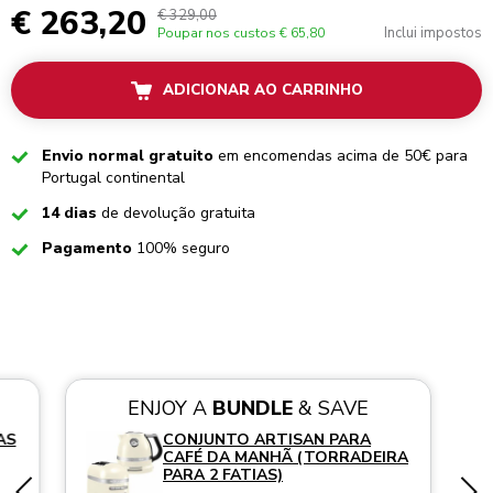
€ 263,20
€ 329,00
Inclui impostos
Poupar nos custos
€ 65,80
ADICIONAR AO CARRINHO
Checked
Envio normal gratuito
em encomendas acima de 50€ para
Portugal continental
Checked
14 dias
de devolução gratuita
Checked
Pagamento
100% seguro
ENJOY A
BUNDLE
& SAVE
AS
CONJUNTO ARTISAN PARA
CAFÉ DA MANHÃ (TORRADEIRA
PARA 2 FATIAS)