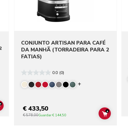
CONJUNTO ARTISAN PARA CAFÉ
2
DA MANHÃ (TORRADEIRA PARA 2
FATIAS)
0.0
(0)
re colors
Display more color
+
€ 433,50
ADD TO CART
+
€ 578,00
ADD TO C
Guardar
€ 144,50