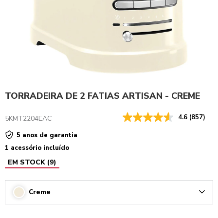
TORRADEIRA DE 2 FATIAS ARTISAN - CREME
4.6
(857)
5KMT2204EAC
5 anos de garantia
1 acessório incluído
EM STOCK
(
9
)
Creme
Arrow