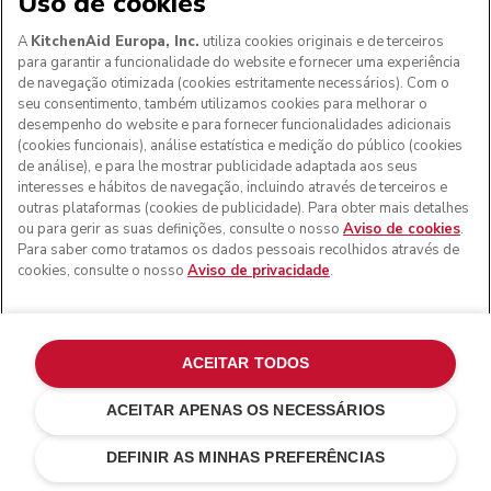
Uso de cookies
A
KitchenAid Europa, Inc.
utiliza cookies originais e de terceiros
para garantir a funcionalidade do website e fornecer uma experiência
de navegação otimizada (cookies estritamente necessários). Com o
seu consentimento, também utilizamos cookies para melhorar o
desempenho do website e para fornecer funcionalidades adicionais
(cookies funcionais), análise estatística e medição do público (cookies
de análise), e para lhe mostrar publicidade adaptada aos seus
interesses e hábitos de navegação, incluindo através de terceiros e
outras plataformas (cookies de publicidade). Para obter mais detalhes
ou para gerir as suas definições, consulte o nosso
Aviso de cookies
.
Para saber como tratamos os dados pessoais recolhidos através de
cookies, consulte o nosso
Aviso de privacidade
.
ACEITAR TODOS
ACEITAR APENAS OS NECESSÁRIOS
Vermelho império
€ 329,00
ADICIONAR AO CARRINHO
€ 263,20
Poupar nos
DEFINIR AS MINHAS PREFERÊNCIAS
custos
€ 65,80