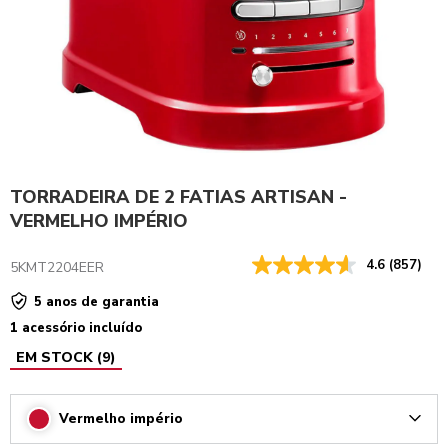
TORRADEIRA DE 2 FATIAS ARTISAN -
VERMELHO IMPÉRIO
4.6
(857)
5KMT2204EER
5 anos de garantia
1 acessório incluído
EM STOCK
(
9
)
Vermelho império
Arrow