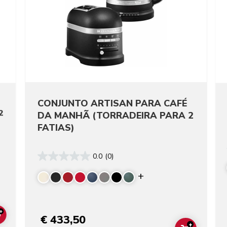
CONJUNTO ARTISAN PARA CAFÉ
2
DA MANHÃ (TORRADEIRA PARA 2
FATIAS)
0.0
(0)
re colors
Display more color
+
€ 433,50
ADD TO CART
+