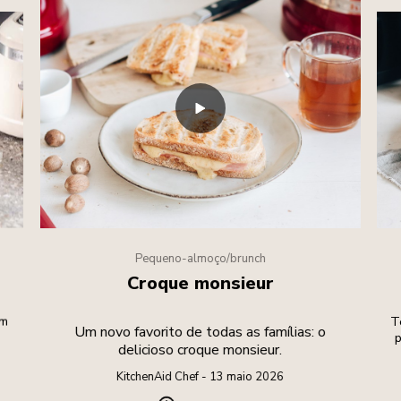
Pequeno-almoço/brunch
Croque monsieur
um
T
Um novo favorito de todas as famílias: o
p
delicioso croque monsieur.
KitchenAid Chef - 13 maio 2026