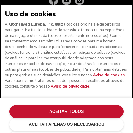
Uso de cookies
A
KitchenAid Europa, Inc.
utiliza cookies originais e de terceiros
para garantir a funcionalidade do website e fornecer uma experiência
de navegação otimizada (cookies estritamente necessários). Com o
seu consentimento, também utilizamos cookies para melhorar o
desempenho do website e para fornecer funcionalidades adicionais
(cookies funcionais), análise estatística e medição do público (cookies
de análise), e para lhe mostrar publicidade adaptada aos seus
Aos clientes nos Açores, Madeira e outros territórios
interesses e hábitos de navegação, incluindo através de terceiros e
portugueses
: Por favor, contacte a nossa equipa de Apoio
outras plataformas (cookies de publicidade). Para obter mais detalhes
ao Cliente para efetuar a sua encomenda, de forma a
ou para gerir as suas definições, consulte o nosso
Aviso de cookies
.
podermos fornecer os custos de envio exatos e aplicar a
Para saber como tratamos os dados pessoais recolhidos através de
taxa de IVA correta
cookies, consulte o nosso
Aviso de privacidade
.
© KitchenAid 2026 - Todos os direitos reservados.
KitchenAid e o design da batedeira são marcas comerciais
nos EUA e noutros locais.
ACEITAR TODOS
Gerir as minhas cookies
Aviso de privacidade
ACEITAR APENAS OS NECESSÁRIOS
Política de cookies
Outros países