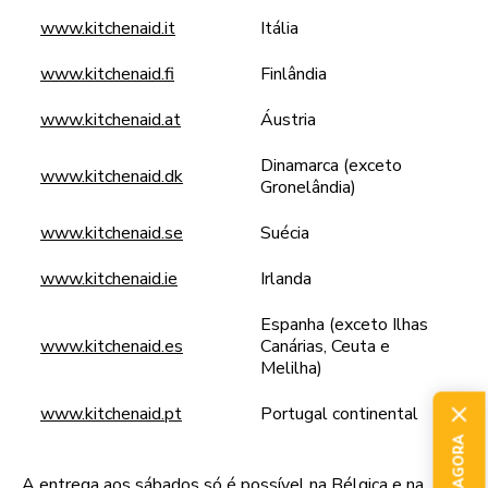
www.kitchenaid.it
Itália
www.kitchenaid.fi
Finlândia
www.kitchenaid.at
Áustria
Dinamarca (exceto
www.kitchenaid.dk
Gronelândia)
www.kitchenaid.se
Suécia
www.kitchenaid.ie
Irlanda
Espanha (exceto Ilhas
www.kitchenaid.es
Canárias, Ceuta e
Melilha)
www.kitchenaid.pt
Portugal continental
A entrega aos sábados só é possível na Bélgica e na