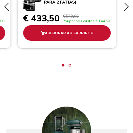
PARA 2 FATIAS)
€ 433,50
€ 578,00
,00
Poupar nos custos
€ 144,50
ADICIONAR AO CARRINHO