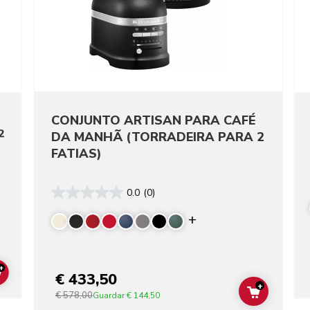
CONJUNTO ARTISAN PARA CAFÉ
2
DA MANHÃ (TORRADEIRA PARA 2
FATIAS)
0.0
(0)
re colors
Display more color
+
€ 433,50
ADD TO CART
+
€ 578,00
ADD TO C
Guardar
€ 144,50