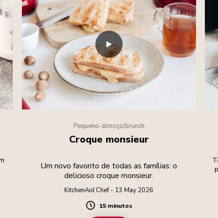
Pequeno-almoço/brunch
Croque monsieur
um
T
Um novo favorito de todas as famílias: o
p
delicioso croque monsieur.
KitchenAid Chef - 13 May 2026
15 minutos
Duration