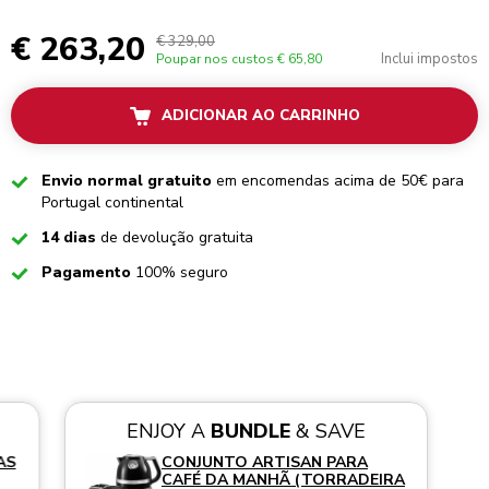
€ 263,20
€ 329,00
Inclui impostos
Poupar nos custos
€ 65,80
ADICIONAR AO CARRINHO
Checked
Envio normal gratuito
em encomendas acima de 50€ para
Portugal continental
Checked
14 dias
de devolução gratuita
Checked
Pagamento
100% seguro
ENJOY A
BUNDLE
& SAVE
AS
CONJUNTO ARTISAN PARA
CAFÉ DA MANHÃ (TORRADEIRA