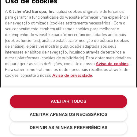
Uso de cookies
A
KitchenAid Europa, Inc.
utiliza cookies originais e de terceiros
para garantir a funcionalidade do website e fornecer uma experiência
de navegação otimizada (cookies estritamente necessários). Com o
seu consentimento, também utilizamos cookies para melhorar o
desempenho do website e para fornecer funcionalidades adicionais
(cookies funcionais), análise estatística e medição do público (cookies
de análise), e para lhe mostrar publicidade adaptada aos seus
interesses e hábitos de navegação, incluindo através de terceiros e
outras plataformas (cookies de publicidade). Para obter mais detalhes
ou para gerir as suas definições, consulte o nosso
Aviso de cookies
.
Para saber como tratamos os dados pessoais recolhidos através de
cookies, consulte o nosso
Aviso de privacidade
.
ACEITAR TODOS
ACEITAR APENAS OS NECESSÁRIOS
Preto ónix
€ 329,00
ADICIONAR AO CARRINHO
€ 263,20
Poupar nos
DEFINIR AS MINHAS PREFERÊNCIAS
custos
€ 65,80