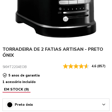
TORRADEIRA DE 2 FATIAS ARTISAN - PRETO
ÓNIX
4.6
(857)
5KMT2204EOB
5 anos de garantia
1 acessório incluído
EM STOCK
(
9
)
Preto ónix
Arrow