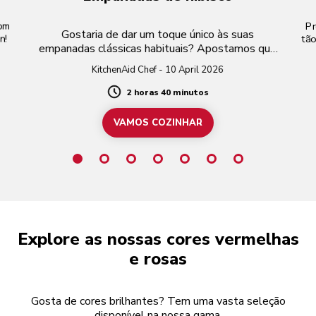
com
Pr
Gostaria de dar um toque único às suas
n!
tão
empanadas clássicas habituais? Apostamos que
nunca pensou no hibisco!
KitchenAid Chef - 10 April 2026
2 horas 40 minutos
Duration
VAMOS COZINHAR
Explore as nossas cores vermelhas
e rosas
Gosta de cores brilhantes? Tem uma vasta seleção
disponível na nossa gama.