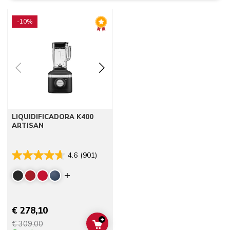
Go to detail page
-10%
LIQUIDIFICADORA K400
ARTISAN
4.6
(901)
Display more colors
€ 278,10
+
€ 309,00
ADD TO CART