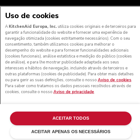
Uso de cookies
A
KitchenAid Europa, Inc.
utiliza cookies originais e de terceiros para
garantir a funcionalidade do website e fornecer uma experiência de
navegação otimizada (cookies estritamente necessários). Com o seu
Aos clientes nos Açores, Madeira e outros territórios
consentimento, também utilizamos cookies para melhorar o
portugueses
: Por favor, contacte a nossa equipa de Apoio
desempenho do website e para fornecer funcionalidades adicionais
ao Cliente para efetuar a sua encomenda, de forma a
(cookies funcionais), análise estatística e medição do público (cookies
podermos fornecer os custos de envio exatos e aplicar a
de análise), e para lhe mostrar publicidade adaptada aos seus
taxa de IVA correta
interesses e hábitos de navegação, incluindo através de terceiros e
outras plataformas (cookies de publicidade). Para obter mais detalhes
© KitchenAid 2026 - Todos os direitos reservados.
ou para gerir as suas definições, consulte o nosso
Aviso de cookies
.
KitchenAid e o design da batedeira são marcas comerciais
Para saber como tratamos os dados pessoais recolhidos através de
nos EUA e noutros locais.
cookies, consulte o nosso
Aviso de privacidade
.
Gerir as minhas cookies
Aviso de privacidade
Política de cookies
Outros países
Resolução de litígios online
ACEITAR TODOS
ACEITAR APENAS OS NECESSÁRIOS