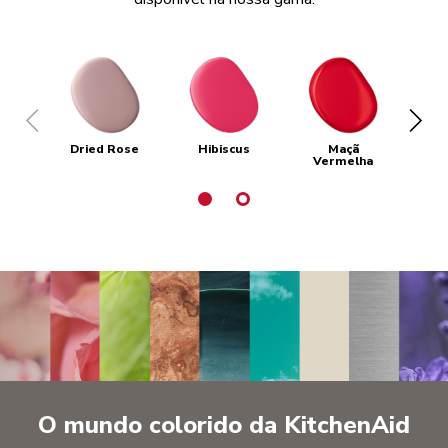
Dried Rose
Hibiscus
Maçã
Ve
Vermelha
I
O mundo colorido da KitchenAid