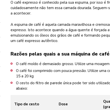
O café expresso é conhecido pela sua espuma, por isso é f
cuidadosamente não tem essa camada dourada. Seguem-se 
a acontecer.
A espuma de café é aquela camada maravilhosa e cremosa 
expresso. Isto acontece quando a água quente é forçada at
emulsionando os óleos dos grãos de café e formando pequ
um café expresso autêntico.
Razões pelas quais a sua máquina de caf
O café moído é demasiado grosso. Utilize uma moagem l
O café foi comprimido com pouca pressão. Utilize uma 
15 a 20 kg
O cesto do filtro de parede única pode ter sido utiliza
abaixo:
Qua
Tipo de cesto
Dose
(gr