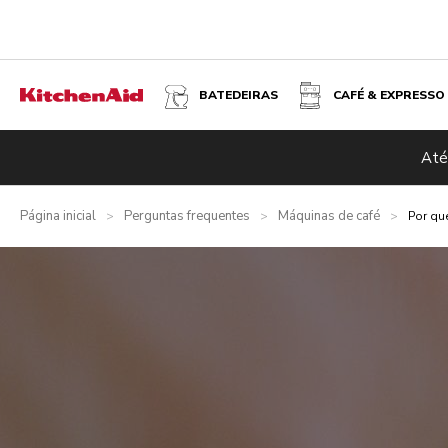
BATEDEIRAS
CAFÉ & EXPRESSO
Até
Página inicial
Perguntas frequentes
Máquinas de café
>
>
>
Por qu