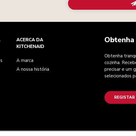
Obtenha 
A
ACERCA DA
KITCHENAID
Obtenha tranqu
es
A marca
cozinha. Receb
A nossa história
precisar e um g
selecionados p
REGISTAR