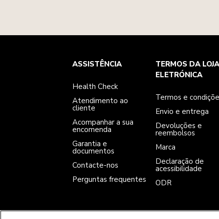
Health Check
Termos e condições
A marca
ASSISTÊNCIA
TERMOS DA LOJ
Atendimento ao cliente
Envio e entrega
A nossa história
Acompanhar a sua encomenda
Devoluções e reembolsos
ELETRÓNICA
Garantia e documentos
Marca
Health Check
Contacte-nos
Declaração de acessibilidade
Perguntas frequentes
ODR
Termos e condiçõ
Atendimento ao
cliente
Envio e entrega
Acompanhar a sua
Devoluções e
encomenda
reembolsos
Garantia e
Marca
documentos
Declaração de
Contacte-nos
acessibilidade
Perguntas frequentes
ODR
ACEITAMOS