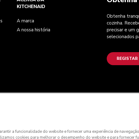
KITCHENAID
Obtenha tranqu
es
A marca
cozinha. Receb
A nossa história
precisar e um g
selecionados p
REGISTAR
 garantir a funcionalidade do website e fornecer uma experiência de navegaçã
ilizamos cookies para melhorar o desempenho do website e para fornecer f