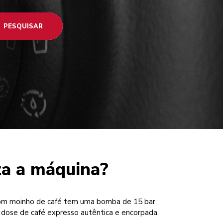
PESQUISAR
za a máquina?
com moinho de café tem uma bomba de 15 bar
 dose de café expresso autêntica e encorpada.