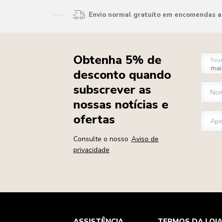
Envio normal gratuito em encomendas ac
Obtenha 5% de
You
desconto quando
subscrever as
Nom
nossas notícias e
ofertas
Ape
Consulte o nosso
Aviso de
privacidade
Health Check
Termos e condições
A marca
ASSISTÊNCIA
TERMOS DA LOJ