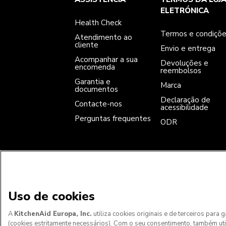
Atendimento ao cliente
Envio e entrega
A nossa história
Acompanhar a sua encomenda
Devoluções e reembolsos
ELETRÓNICA
Garantia e documentos
Marca
Health Check
Contacte-nos
Declaração de acessibilidade
Perguntas frequentes
ODR
Termos e condiçõ
Atendimento ao
cliente
Envio e entrega
Acompanhar a sua
Devoluções e
encomenda
reembolsos
Garantia e
Marca
documentos
Declaração de
Contacte-nos
acessibilidade
Perguntas frequentes
ODR
ACEITAMOS
Uso de cookies
A
KitchenAid Europa, Inc.
utiliza cookies originais e de terceiros para
(cookies estritamente necessários). Com o seu consentimento, também ut