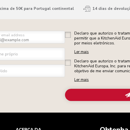
ima de 50€ para Portugal continental
14 dias de devoluç
Declaro que autorizo o trata
r email address
permitir que a KitchenAid Eur
por meios eletrónicos.
Ler mais
e próprio
Declaro que autorizo o trata
KitchenAid Europa, Inc. para r
lido
objetivo de me enviar comuni
Ler mais
Obtenha 
A
ACERCA DA