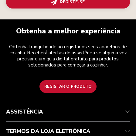
REGISTE-SE
Obtenha a melhor experiência
Obtenha tranquilidade ao registar os seus aparelhos de
cozinha. Receberá alertas de assistência se alguma vez
precisar e um guia digital gratuito para produtos
selecionados para começar a cozinhar.
REGISTAR O PRODUTO
Health Check
Termos e condições
A marca
Atendimento ao cliente
Envio e entrega
A nossa história
ASSISTÊNCIA
Acompanhar a sua encomenda
Devoluções e reembolsos
Garantia e documentos
Marca
Contacte-nos
Declaração de acessibilidade
Perguntas frequentes
ODR
TERMOS DA LOJA ELETRÓNICA