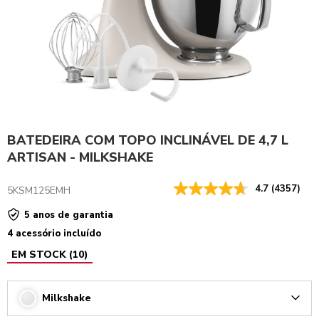
BATEDEIRA COM TOPO INCLINÁVEL DE 4,7 L
ARTISAN - MILKSHAKE
4.7
(4357)
5KSM125EMH
5 anos de garantia
4 acessório incluído
EM STOCK
(
10
)
Milkshake
Arrow