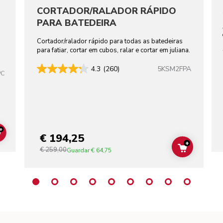
CORTADOR/RALADOR RÁPIDO
PARA BATEDEIRA
Cortador/ralador rápido para todas as batedeiras
para fatiar, cortar em cubos, ralar e cortar em juliana.
5KSM2FPA
4.3
(260)
PC
+
€ 194,25
ADD TO CART
+
€ 259,00
ADD TO C
Guardar
€ 64,75