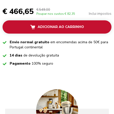
€ 466,65
€ 549,00
Inclui impostos
Poupar nos custos
€ 82,35
ADICIONAR AO CARRINHO
Checked
Envio normal gratuito
em encomendas acima de 50€ para
Portugal continental
Checked
14 dias
de devolução gratuita
Checked
Pagamento
100% seguro