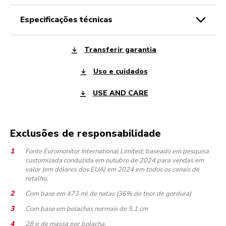
especificações técnicas
Transferir garantia
Uso e cuidados
USE AND CARE
Exclusões de responsabilidade
Fonte Euromonitor International Limited; baseado em pesquisa
customizada conduzida em outubro de 2024 para vendas em
valor (em dólares dos EUA) em 2024 em todos os canais de
retalho.
Com base em 473 ml de natas (36% de teor de gordura)
Com base em bolachas normais de 5,1 cm
28 g de massa por bolacha.