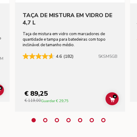
TAÇA DE MISTURA EM VIDRO DE
4,7 L
Taça de mistura em vidro com marcadores de
to
quantidade e tampa para batedeiras com topo
inclinável de tamanho médio.
5KSM5GB
4.6
(182)
HM
+
€ 89,25
ADD TO CART
+
€ 119,00
ADD TO C
Guardar
€ 29,75