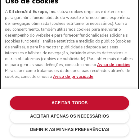
Uso de cookies
A
KitchenAid Europa, Inc.
utiliza cookies originais e de terceiros
para garantir a funcionalidade do website e fornecer uma experiência
de navegação otimizada (cookies estritamente necessários). Com o
seu consentimento, também utilizamos cookies para melhorar o
desempenho do website e para fornecer funcionalidades adicionais
(cookies funcionais), análise estatística e medição do público (cookies
de análise), e para lhe mostrar publicidade adaptada aos seus
interesses e hábitos de navegação, incluindo através de terceiros e
outras plataformas (cookies de publicidade). Para obter mais detalhes
ou para gerir as suas definições, consulte o nosso
Aviso de cookies
.
Para saber como tratamos os dados pessoais recolhidos através de
cookies, consulte o nosso
Aviso de privacidade
.
ACEITAR TODOS
ACEITAR APENAS OS NECESSÁRIOS
Milkshake
€ 549,00
ADICIONAR AO CARRINHO
€ 466,65
Poupar nos
DEFINIR AS MINHAS PREFERÊNCIAS
custos
€ 82,35