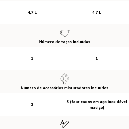
4,7 L
4,7 L
Número de taças incluídas
1
1
Número de acessórios misturadores incluídos
3 (fabricados em aço inoxidável
3
maciço)