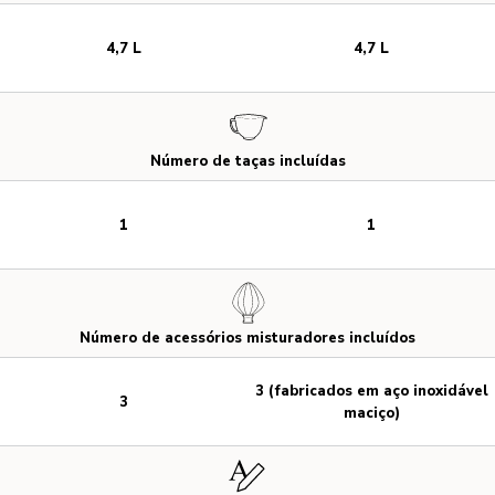
4,7 L
4,7 L
Número de taças incluídas
1
1
Número de acessórios misturadores incluídos
3 (fabricados em aço inoxidável
3
maciço)