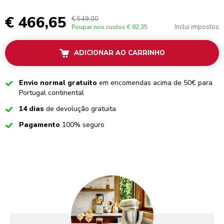
€ 466,65
€ 549,00
Inclui impostos
Poupar nos custos
€ 82,35
ADICIONAR AO CARRINHO
Checked
Envio normal gratuito
em encomendas acima de 50€ para
Portugal continental
Checked
14 dias
de devolução gratuita
Checked
Pagamento
100% seguro