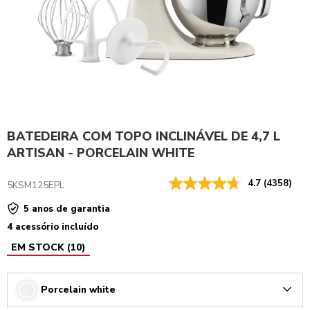
BATEDEIRA COM TOPO INCLINÁVEL DE 4,7 L
ARTISAN - PORCELAIN WHITE
4.7
(4358)
5KSM125EPL
5 anos de garantia
4 acessório incluído
EM STOCK
(
10
)
Porcelain white
Arrow