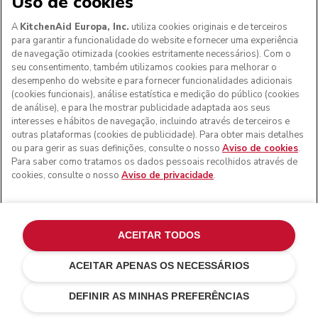
Uso de cookies
A
KitchenAid Europa, Inc.
utiliza cookies originais e de terceiros
para garantir a funcionalidade do website e fornecer uma experiência
de navegação otimizada (cookies estritamente necessários). Com o
seu consentimento, também utilizamos cookies para melhorar o
desempenho do website e para fornecer funcionalidades adicionais
(cookies funcionais), análise estatística e medição do público (cookies
de análise), e para lhe mostrar publicidade adaptada aos seus
interesses e hábitos de navegação, incluindo através de terceiros e
outras plataformas (cookies de publicidade). Para obter mais detalhes
ou para gerir as suas definições, consulte o nosso
Aviso de cookies
.
Para saber como tratamos os dados pessoais recolhidos através de
cookies, consulte o nosso
Aviso de privacidade
.
ACEITAR TODOS
ACEITAR APENAS OS NECESSÁRIOS
Porcelain white
€ 549,00
ADICIONAR AO CARRINHO
€ 466,65
Poupar nos
DEFINIR AS MINHAS PREFERÊNCIAS
custos
€ 82,35