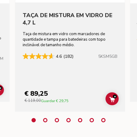
TAÇA DE MISTURA EM VIDRO DE
4,7 L
Taça de mistura em vidro com marcadores de
to
quantidade e tampa para batedeiras com topo
inclinável de tamanho médio.
5KSM5GB
4.6
(182)
HM
+
€ 89,25
ADD TO CART
+
€ 119,00
ADD TO C
Guardar
€ 29,75