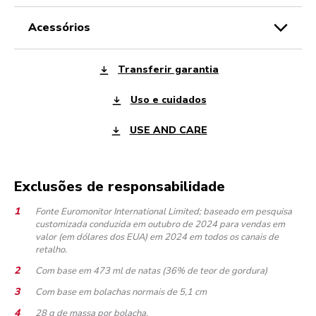
acessórios
Transferir garantia
Uso e cuidados
USE AND CARE
Exclusões de responsabilidade
Fonte Euromonitor International Limited; baseado em pesquisa
customizada conduzida em outubro de 2024 para vendas em
valor (em dólares dos EUA) em 2024 em todos os canais de
retalho.
Com base em 473 ml de natas (36% de teor de gordura)
Com base em bolachas normais de 5,1 cm
28 g de massa por bolacha.