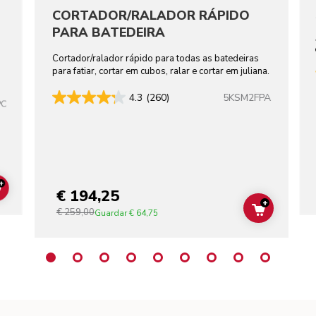
CORTADOR/RALADOR RÁPIDO
PARA BATEDEIRA
Cortador/ralador rápido para todas as batedeiras
para fatiar, cortar em cubos, ralar e cortar em juliana.
5KSM2FPA
4.3
(260)
PC
+
€ 194,25
ADD TO CART
+
€ 259,00
ADD TO C
Guardar
€ 64,75