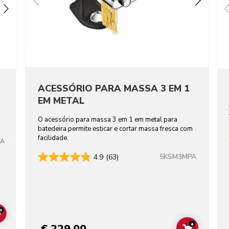
ACESSÓRIO PARA MASSA 3 EM 1
EM METAL
O acessório para massa 3 em 1 em metal para
batedeira permite esticar e cortar massa fresca com
facilidade.
TA
5KSM3MPA
4.9
(63)
+
ADD TO CART
+
€ 229,00