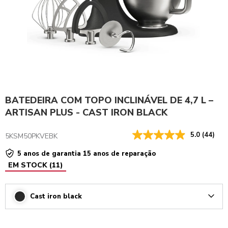
BATEDEIRA COM TOPO INCLINÁVEL DE 4,7 L –
ARTISAN PLUS - CAST IRON BLACK
5.0
(44)
5KSM50PKVEBK
5 anos de garantia 15 anos de reparação
EM STOCK
(
11
)
Cast iron black
Arrow