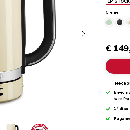
EM STOCK
Creme
€ 149
Receba
Checked
Envio n
para Por
Checked
14 dias
Checked
Pagame