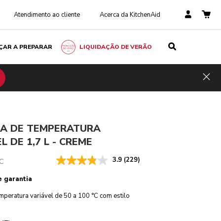
Atendimento ao cliente
Acerca da KitchenAid
ÇAR A PREPARAR
LIQUIDAÇÃO DE VERÃO
Creme
€ 199,00
ADICIONAR AO CARRINHO
Poupar
Hid
149,25
Inclui
nos
impostos
custos
€ 49,75
RA DE TEMPERATURA
L DE 1,7 L - CREME
3.9
(229)
C
e garantia
mperatura variável de 50 a 100 °C com estilo