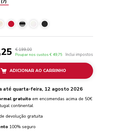
(
7
)
Creme
,25
€ 199,00
Inclui impostos
Poupar nos custos
€ 49,75
ADICIONAR AO CARRINHO
 até quarta-feira, 12 agosto 2026
ormal gratuito
em encomendas acima de 50€
tugal continental
de devolução gratuita
nto
100% seguro