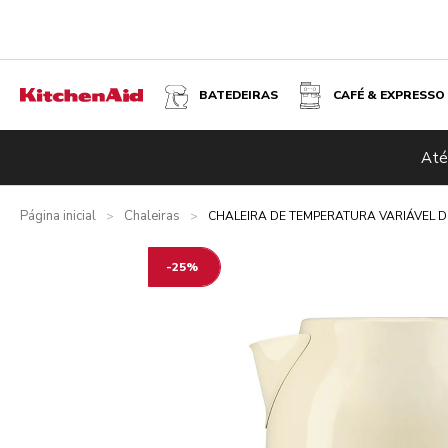
BATEDEIRAS
CAFÉ & EXPRESSO
CHALEIRA DE TEMPERATURA VARIÁVEL DE 1,7 L - CREME
Até
Visão geral
O que está incluído?
Vantagens
Produtos re
Página inicial
Chaleiras
>
>
CHALEIRA DE TEMPERATURA VARIÁVEL DE
-25%