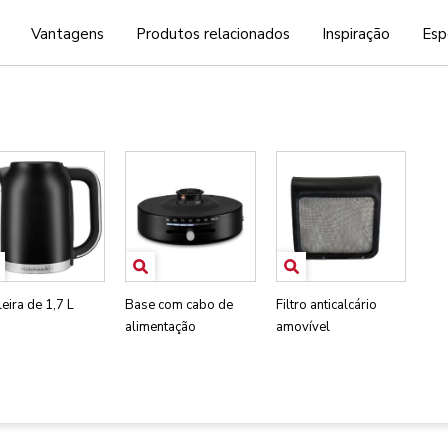
Vantagens
Produtos relacionados
Inspiração
Esp
eira de 1,7 L
Base com cabo de
Filtro anticalcário
alimentação
amovível