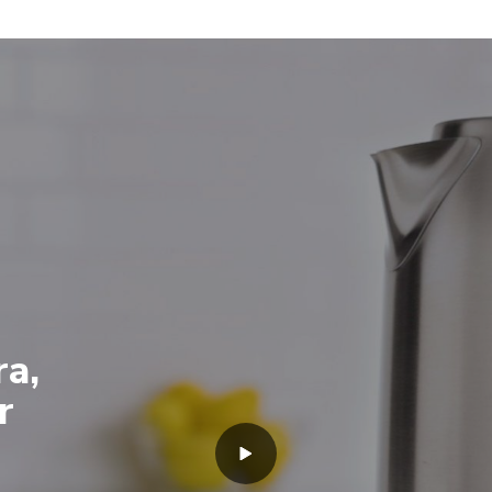
ra,
r