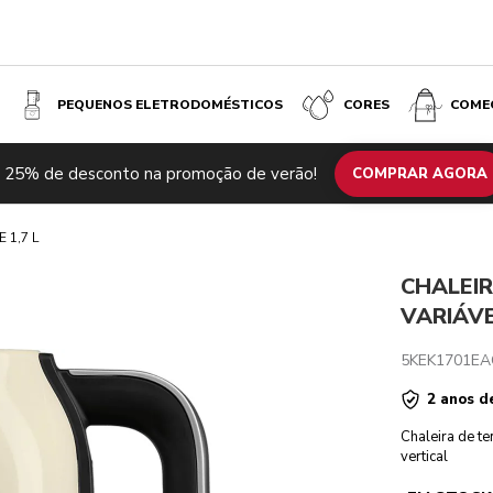
PEQUENOS ELETRODOMÉSTICOS
CORES
COME
 25% de desconto na promoção de verão!
lacionados
Inspiração
Especificações técnicas
COMPRAR AGORA
Comentários
€ 
 1,7 L
CHALEI
VARIÁVE
5KEK1701EA
2 anos d
Chaleira de te
vertical