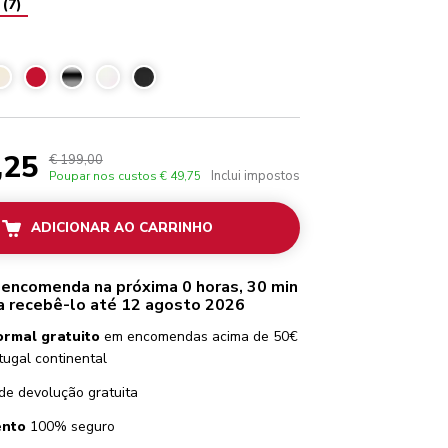
(
7
)
black
,25
€ 199,00
Inclui impostos
Poupar nos custos
€ 49,75
ADICIONAR AO CARRINHO
 encomenda na próxima 0 horas, 30 min
a recebê-lo até 12 agosto 2026
ormal gratuito
em encomendas acima de 50€
tugal continental
de devolução gratuita
nto
100% seguro