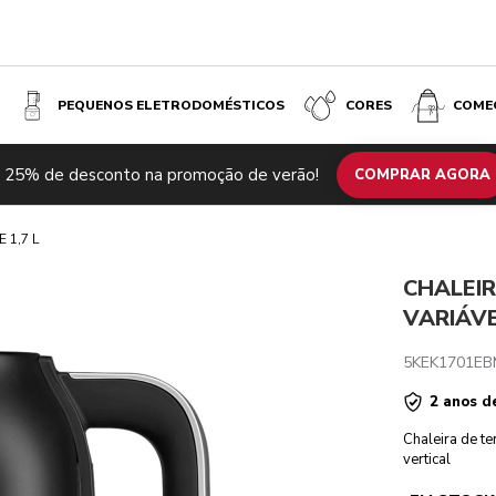
PEQUENOS ELETRODOMÉSTICOS
CORES
COME
E BLACK
 25% de desconto na promoção de verão!
lacionados
Inspiração
Especificações técnicas
COMPRAR AGORA
Comentários
€ 
 1,7 L
CHALEI
VARIÁVE
5KEK1701EB
2 anos d
Chaleira de te
vertical