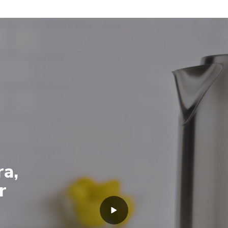
ra,
r