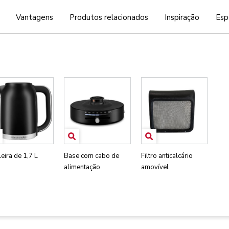
Vantagens
Produtos relacionados
Inspiração
Esp
eira de 1,7 L
Base com cabo de
Filtro anticalcário
alimentação
amovível