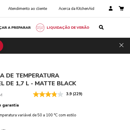
Atendimento ao cliente
Acerca da KitchenAid
ÇAR A PREPARAR
LIQUIDAÇÃO DE VERÃO
Matte black
€ 199,00
ADICIONAR AO CARRINHO
Poupar
Hid
149,25
Inclui
nos
impostos
custos
€ 49,75
RA DE TEMPERATURA
L DE 1,7 L - MATTE BLACK
3.9
(229)
M
e garantia
mperatura variável de 50 a 100 °C com estilo