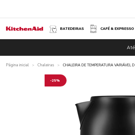
BATEDEIRAS
CAFÉ & EXPRESSO
CHALEIRA DE TEMPERATURA VARIÁVEL DE 1,7 L - MATT
Até
Visão geral
O que está incluído?
Vantagens
Produtos re
Página inicial
Chaleiras
>
>
CHALEIRA DE TEMPERATURA VARIÁVEL DE
-25%