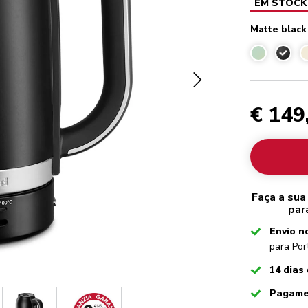
EM STOCK
Matte black
Matte 
€ 149
Faça a sua
par
Checked
Envio n
para Por
Checked
14 dias
Checked
Pagame