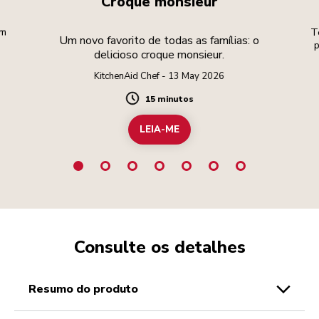
Croque monsieur
um
T
Um novo favorito de todas as famílias: o
p
delicioso croque monsieur.
KitchenAid Chef - 13 May 2026
15 minutos
Duration
LEIA-ME
Consulte os detalhes
resumo do produto