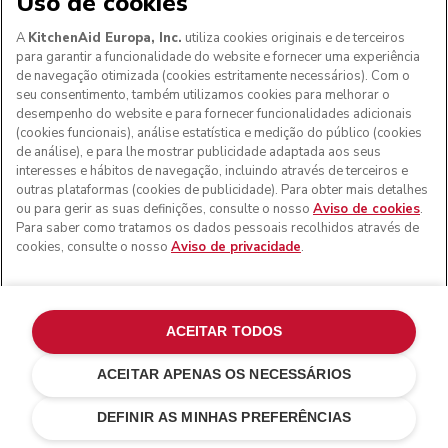
Uso de cookies
A
KitchenAid Europa, Inc.
utiliza cookies originais e de terceiros
para garantir a funcionalidade do website e fornecer uma experiência
de navegação otimizada (cookies estritamente necessários). Com o
seu consentimento, também utilizamos cookies para melhorar o
desempenho do website e para fornecer funcionalidades adicionais
(cookies funcionais), análise estatística e medição do público (cookies
de análise), e para lhe mostrar publicidade adaptada aos seus
interesses e hábitos de navegação, incluindo através de terceiros e
outras plataformas (cookies de publicidade). Para obter mais detalhes
ou para gerir as suas definições, consulte o nosso
Aviso de cookies
.
Para saber como tratamos os dados pessoais recolhidos através de
cookies, consulte o nosso
Aviso de privacidade
.
ACEITAR TODOS
ACEITAR APENAS OS NECESSÁRIOS
Porcelain white
€ 199,00
ADICIONAR AO CARRINHO
€ 149,25
Poupar nos
DEFINIR AS MINHAS PREFERÊNCIAS
custos
€ 49,75