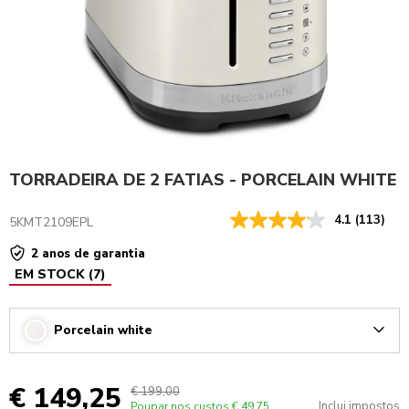
TORRADEIRA DE 2 FATIAS - PORCELAIN WHITE
4.1
(113)
5KMT2109EPL
2 anos de garantia
EM STOCK
(
7
)
Porcelain white
Arrow
€ 149,25
€ 199,00
Inclui impostos
Poupar nos custos
€ 49,75