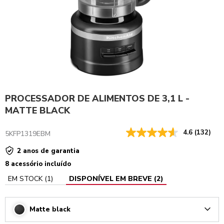
PROCESSADOR DE ALIMENTOS DE 3,1 L -
MATTE BLACK
4.6
(132)
5KFP1319EBM
2 anos de garantia
8 acessório incluído
EM STOCK
(
1
)
DISPONÍVEL EM BREVE
(
2
)
Matte black
Arrow