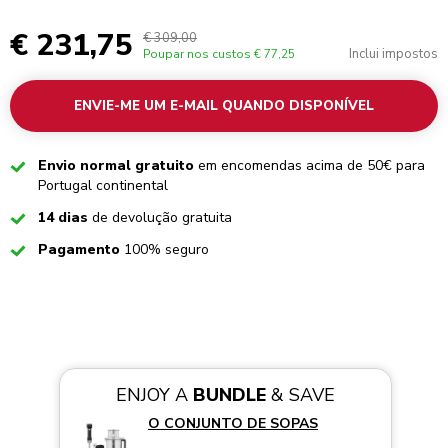
€ 231,75
€ 309,00
Inclui impostos
Poupar nos custos
€ 77,25
ENVIE-ME UM E-MAIL QUANDO DISPONÍVEL
Checked
Envio normal gratuito
em encomendas acima de 50€ para
Portugal continental
Checked
14 dias
de devolução gratuita
Checked
Pagamento
100% seguro
ENJOY A
BUNDLE
& SAVE
O CONJUNTO DE SOPAS