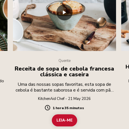
Quente
H
Receita de sopa de cebola francesa
clássica e caseira
 do
Uma das nossas sopas favoritas, esta sopa de
cebola é bastante saborosa e é servida com pão
de queijo.
KitchenAid Chef - 21 May 2026
1 hora 35 minutos
Duration
LEIA-ME