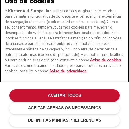
Uso de cookies
A
KitchenAid Europa, Inc.
utiliza cookies originais e de terceiros
para garantir a funcionalidade do website e fornecer uma experiência
de navegação otimizada (cookies estritamente necessários). Com o
seu consentimento, também utilizamos cookies para melhorar o
desempenho do website e para fornecer funcionalidades adicionais
(cookies funcionais), análise estatística e medição do público (cookies
de análise), e para lhe mostrar publicidade adaptada aos seus
interesses e hábitos de navegação, incluindo através de terceiros e
outras plataformas (cookies de publicidade). Para obter mais detalhes
ou para gerir as suas definições, consulte o nosso
Aviso de cookies
.
Para saber como tratamos os dados pessoais recolhidos através de
cookies, consulte o nosso
Aviso de privacidade
.
ACEITAR TODOS
ACEITAR APENAS OS NECESSÁRIOS
Matte black
ENVIE-ME UM E-MAIL QUANDO
€ 309,00
€ 231,75
DISPONÍVEL
Poupar nos
DEFINIR AS MINHAS PREFERÊNCIAS
custos
€ 77,25