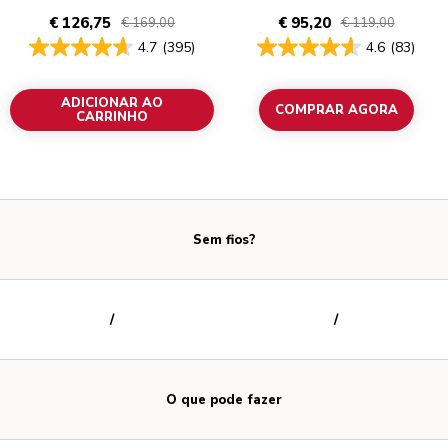
€ 126,75
€ 95,20
€ 169,00
€ 119,00
4.7
(395)
4.6
(83)
ADICIONAR AO
COMPRAR AGORA
CARRINHO
Sem fios?
/
/
O que pode fazer