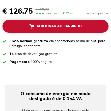
€ 126,75
€ 169,00
Inclui impostos
Poupar nos custos
€ 42,25
ADICIONAR AO CARRINHO
Checked
Envio normal gratuito
em encomendas acima de 50€ para
Portugal continental
Checked
14 dias
de devolução gratuita
Checked
Pagamento
100% seguro
O consumo de energia em modo
desligado é de 0,154 W.
O dispositivo entra no modo desligado