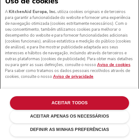
Uso de cookies
A
KitchenAid Europa, Inc.
utiliza cookies originais e de terceiros
para garantir a funcionalidade do website e fornecer uma experiência
de navegação otimizada (cookies estritamente necessários). Com o
seu consentimento, também utilizamos cookies para melhorar o
desempenho do website e para fornecer funcionalidades adicionais
(cookies funcionais), análise estatística e medição do público (cookies
de análise), e para lhe mostrar publicidade adaptada aos seus
interesses e hábitos de navegação, incluindo através de terceiros e
outras plataformas (cookies de publicidade). Para obter mais detalhes
ou para gerir as suas definições, consulte o nosso
Aviso de cookies
.
Para saber como tratamos os dados pessoais recolhidos através de
cookies, consulte o nosso
Aviso de privacidade
.
ACEITAR TODOS
ACEITAR APENAS OS NECESSÁRIOS
Matte black
€ 169,00
ADICIONAR AO CARRINHO
€ 126,75
Poupar nos
DEFINIR AS MINHAS PREFERÊNCIAS
custos
€ 42,25