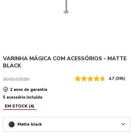
VARINHA MÁGICA COM ACESSÓRIOS - MATTE
BLACK
4.7
(395)
5KHBV83EBM
2 anos de garantia
5 acessório incluído
EM STOCK
(
4
)
Matte black
Arrow