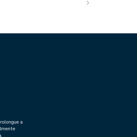
prolongue a
talmente
.