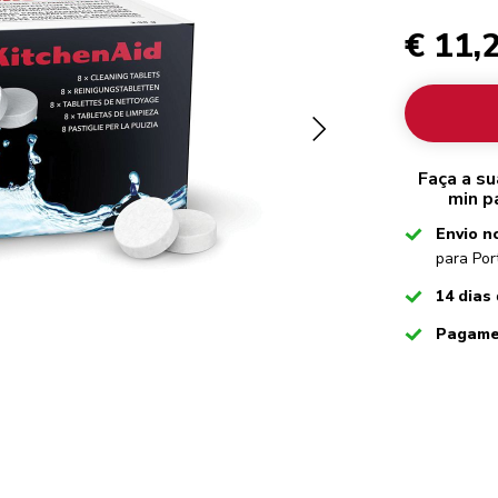
€ 11,
Faça a s
min p
Checked
Envio n
para Por
Checked
14 dias
Checked
Pagame