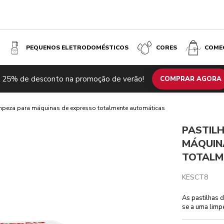
PEQUENOS ELETRODOMÉSTICOS
CORES
COME
 TOTALMENTE AUTOMÁTICAS
 25% de desconto na promoção de verão!
es técnicas
Comentários
COMPRAR AGORA
impeza para máquinas de expresso totalmente automáticas
PASTILH
MÁQUIN
TOTALM
KESCT8
As pastilhas 
se a uma limpe