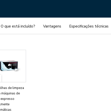
O que está incluído?
Vantagens
Especificações técnicas
ilhas de limpeza
a máquinas de
é expresso
almente
omáticas