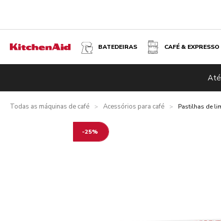
BATEDEIRAS
CAFÉ & EXPRESSO
PASTILHAS DE LIMPEZA PARA MÁQUINAS DE EXPRESSO
Até
Visão geral
O que está incluído?
Vantagens
Especificaçõ
Todas as máquinas de café
Acessórios para café
>
>
Pastilhas de l
-25%