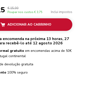
25
€ 15,00
Inclui impostos
Poupar nos custos
€ 3,75
ADICIONAR AO CARRINHO
ua encomenda na próxima 13 horas, 27
ara recebê-lo até 12 agosto 2026
ormal gratuito
em encomendas acima de 50€
tugal continental
de devolução gratuita
nto
100% seguro