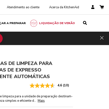
Atendimento ao cliente
Acerca da KitchenAid
ÇAR A PREPARAR
LIQUIDAÇÃO DE VERÃO
€ 15,00
Poupar
ADICIONAR AO CARRINHO
€ 11,25
Inclui
nos
Hid
impostos
custos
€ 3,75
AS DE LIMPEZA PARA
AS DE EXPRESSO
ENTE AUTOMÁTICAS
4.6
(10)
de limpeza para a unidade de preparação destinam-
Mais
za simples e eficiente d
...