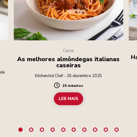
Carne
Ha
As melhores almôndegas italianas
caseiras
 de
KitchenAid Chef - 26 dezembro 2025
25 minutos
Duration
LER MAIS