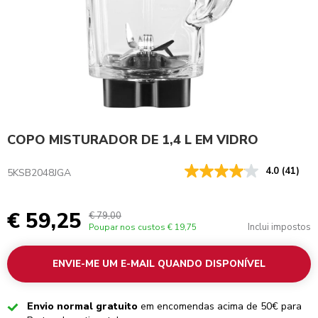
COPO MISTURADOR DE 1,4 L EM VIDRO
4.0
(41)
5KSB2048JGA
€ 59,25
€ 79,00
Inclui impostos
Poupar nos custos
€ 19,75
ENVIE-ME UM E-MAIL QUANDO DISPONÍVEL
Checked
Envio normal gratuito
em encomendas acima de 50€ para