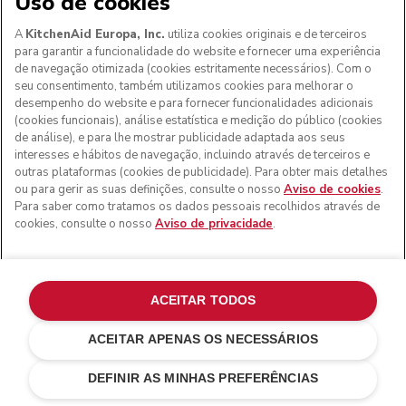
Uso de cookies
A
KitchenAid Europa, Inc.
utiliza cookies originais e de terceiros
Obtenha 5% de desconto quando
para garantir a funcionalidade do website e fornecer uma experiência
subscrever as nossas notícias e
de navegação otimizada (cookies estritamente necessários). Com o
seu consentimento, também utilizamos cookies para melhorar o
ofertas
desempenho do website e para fornecer funcionalidades adicionais
(cookies funcionais), análise estatística e medição do público (cookies
Consulte o nosso
Aviso de privacidade
de análise), e para lhe mostrar publicidade adaptada aos seus
interesses e hábitos de navegação, incluindo através de terceiros e
outras plataformas (cookies de publicidade). Para obter mais detalhes
Your email address
ou para gerir as suas definições, consulte o nosso
Aviso de cookies
.
Para saber como tratamos os dados pessoais recolhidos através de
cookies, consulte o nosso
Aviso de privacidade
.
Nome próprio
Apelido
ACEITAR TODOS
Declaro que autorizo o tratamento dos meus dados
ACEITAR APENAS OS NECESSÁRIOS
pessoais de forma a permitir que a KitchenAid Europa, Inc.
€ 79,00
€ 59,25
ENVIE-ME UM E-MAIL QUANDO
me envie comunicações de marketing por meios
DISPONÍVEL
Poupar nos custos
€ 19,75
eletrónicos.
DEFINIR AS MINHAS PREFERÊNCIAS