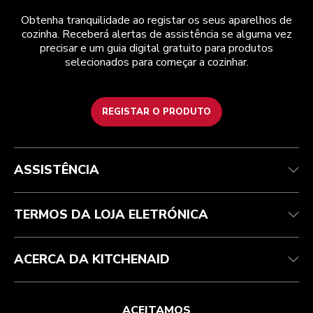
Obtenha tranquilidade ao registar os seus aparelhos de
cozinha. Receberá alertas de assistência se alguma vez
precisar e um guia digital gratuito para produtos
selecionados para começar a cozinhar.
REGISTAR O PRODUTO
Health Check
Termos e condições
A marca
Atendimento ao cliente
Envio e entrega
A nossa história
ASSISTÊNCIA
Acompanhar a sua encomenda
Devoluções e reembolsos
Garantia e documentos
Marca
Contacte-nos
Declaração de acessibilidade
Perguntas frequentes
ODR
TERMOS DA LOJA ELETRÓNICA
ACERCA DA KITCHENAID
ACEITAMOS