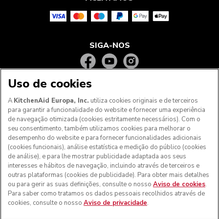
SIGA-NOS
Uso de cookies
A
KitchenAid Europa, Inc.
utiliza cookies originais e de terceiros
para garantir a funcionalidade do website e fornecer uma experiência
de navegação otimizada (cookies estritamente necessários). Com o
seu consentimento, também utilizamos cookies para melhorar o
desempenho do website e para fornecer funcionalidades adicionais
(cookies funcionais), análise estatística e medição do público (cookies
de análise), e para lhe mostrar publicidade adaptada aos seus
Aos clientes nos Açores, Madeira e outros territórios
interesses e hábitos de navegação, incluindo através de terceiros e
portugueses
: Por favor, contacte a nossa equipa de Apoio
outras plataformas (cookies de publicidade). Para obter mais detalhes
ao Cliente para efetuar a sua encomenda, de forma a
ou para gerir as suas definições, consulte o nosso
Aviso de cookies
.
podermos fornecer os custos de envio exatos e aplicar a
Para saber como tratamos os dados pessoais recolhidos através de
taxa de IVA correta
cookies, consulte o nosso
Aviso de privacidade
.
© KitchenAid 2026 - Todos os direitos reservados.