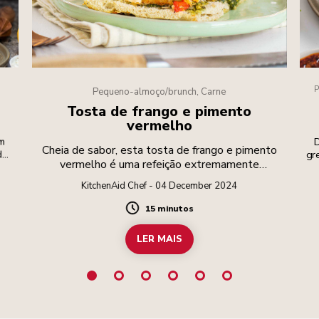
P
Pequeno-almoço/brunch, Carne
Tosta de frango e pimento
vermelho
om
D
Cheia de sabor, esta tosta de frango e pimento
de
gr
vermelho é uma refeição extremamente
co
reconfortante!
d
KitchenAid Chef - 04 December 2024
15 minutos
Duration
LER MAIS