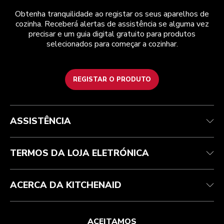
Obtenha tranquilidade ao registar os seus aparelhos de
cozinha. Receberá alertas de assistência se alguma vez
precisar e um guia digital gratuito para produtos
selecionados para começar a cozinhar.
REGISTAR O PRODUTO
Health Check
Termos e condições
A marca
Atendimento ao cliente
Envio e entrega
A nossa história
ASSISTÊNCIA
Acompanhar a sua encomenda
Devoluções e reembolsos
Garantia e documentos
Marca
Contacte-nos
Declaração de acessibilidade
Perguntas frequentes
ODR
TERMOS DA LOJA ELETRÓNICA
ACERCA DA KITCHENAID
ACEITAMOS