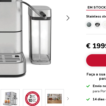
EM STOCK
Stainless st
Stainl
€ 199
Faça a sua
par
Checked
Envio n
para Por
Checked
14 dias