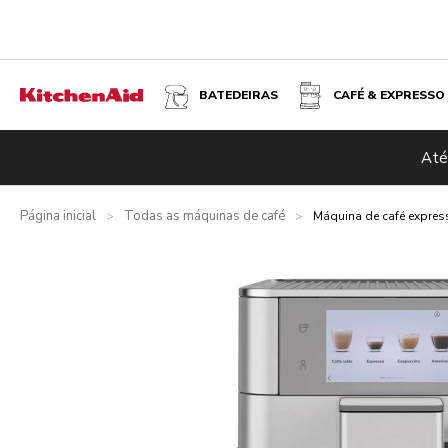
BATEDEIRAS
CAFÉ & EXPRESSO
MÁQUINA DE CAFÉ EXPRESSO TOTALMENTE AUTOMÁTICA 
Até
Visão geral
O que está incluído?
Vantagens
Inspiração
Página inicial
Todas as máquinas de café
>
>
Máquina de café expres