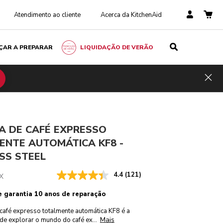
Atendimento ao cliente
Acerca da KitchenAid
ÇAR A PREPARAR
LIQUIDAÇÃO DE VERÃO
Stainless steel
ADICIONAR AO CARRINHO
€ 1999,00
Inclui
Hid
impostos
A DE CAFÉ EXPRESSO
ENTE AUTOMÁTICA KF8 -
SS STEEL
4.4
(121)
X
e garantia 10 anos de reparação
café expresso totalmente automática KF8 é a
Mais
de explorar o mundo do café ex
...