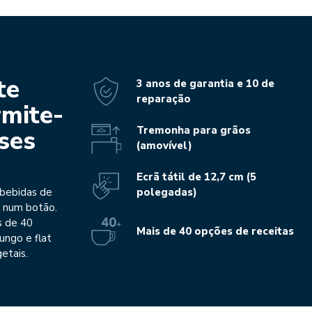
te
3 anos de garantia e 10 de
reparação
rmite-
Tremonha para grãos
oses
(amovível)
Ecrã tátil de 12,7 cm (5
polegadas)
 bebidas de
e num botão.
s de 40
Mais de 40 opções de receitas
ungo e flat
etais.