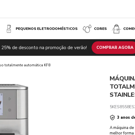
PEQUENOS ELETRODOMÉSTICOS
CORES
COME
KF8 - STAINLESS STEEL
 25% de desconto na promoção de verão!
Especificações técnicas
Comentários
COMPRAR AGORA
so totalmente automática KF8
MÁQUIN
TOTALM
STAINLE
5KES8558ES
3 anos d
A máquina de 
melhor forma 