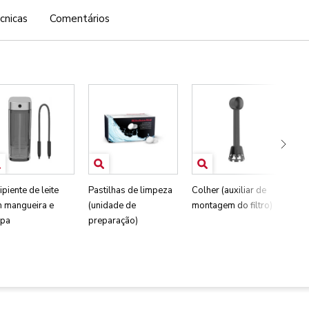
cnicas
Comentários
ipiente de leite
Pastilhas de limpeza
Colher (auxiliar de
Tir
 mangueira e
(unidade de
montagem do filtro)
dur
pa
preparação)