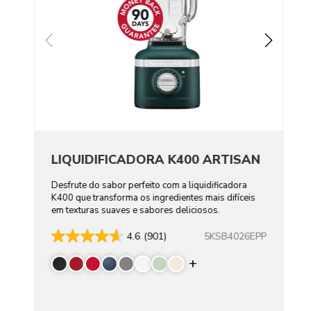
LIQUIDIFICADORA K400 ARTISAN
Desfrute do sabor perfeito com a liquidificadora
K400 que transforma os ingredientes mais difíceis
em texturas suaves e sabores deliciosos.
5KSB4026EPP
4.6
(901)
Display more color