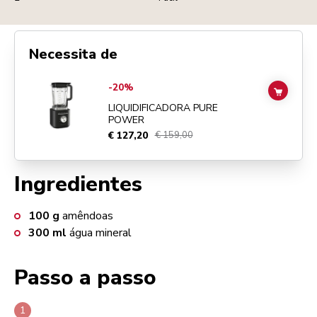
Necessita de
Go to
Liquidificadora Pure Power
details page
-20%
ADD TO
LIQUIDIFICADORA PURE
POWER
€ 127,20
€ 159,00
Ingredientes
100
g
amêndoas
300
ml
água mineral
Passo a passo