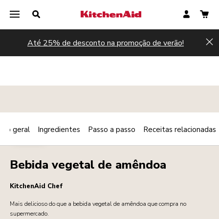
Até 25% de desconto na promoção de verão!
Hi
são geral
Ingredientes
Passo a passo
Receitas relacionadas
Print
BEBIDAS
Share
Bebida vegetal de amêndoa
KitchenAid Chef
Mais delicioso do que a bebida vegetal de amêndoa que compra no
supermercado.