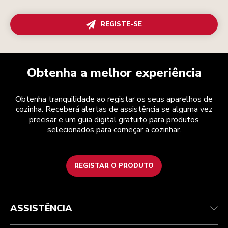
REGISTE-SE
Obtenha a melhor experiência
Obtenha tranquilidade ao registar os seus aparelhos de
cozinha. Receberá alertas de assistência se alguma vez
precisar e um guia digital gratuito para produtos
selecionados para começar a cozinhar.
REGISTAR O PRODUTO
Health Check
Termos e condições
A marca
Atendimento ao cliente
Envio e entrega
A nossa história
ASSISTÊNCIA
Acompanhar a sua encomenda
Devoluções e reembolsos
Garantia e documentos
Marca
Contacte-nos
Declaração de acessibilidade
Perguntas frequentes
ODR