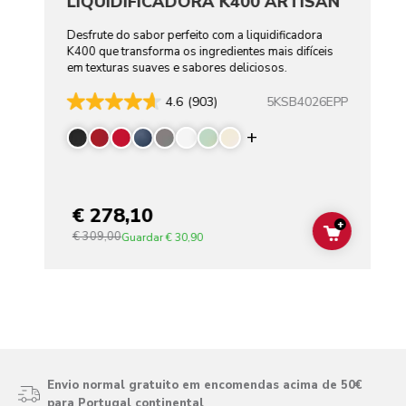
LIQUIDIFICADORA K400 ARTISAN
Desfrute do sabor perfeito com a liquidificadora
K400 que transforma os ingredientes mais difíceis
em texturas suaves e sabores deliciosos.
5KSB4026EPP
4.6
(903)
Display more color
€ 278,10
+
€ 309,00
ADD TO C
Guardar
€ 30,90
Envio normal gratuito em encomendas acima de 50€
para Portugal continental