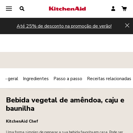
Até 25% de desconto na promoção de verão!
Hi
são geral
Ingredientes
Passo a passo
Receitas relacionadas
Print
PEQUENO-ALMOÇO/BRUNCH
BEBIDAS
Share
Bebida vegetal de amêndoa, caju e
baunilha
KitchenAid Chef
Uma forma simples de preparar a sua bebida favorita em casa. Pode ser