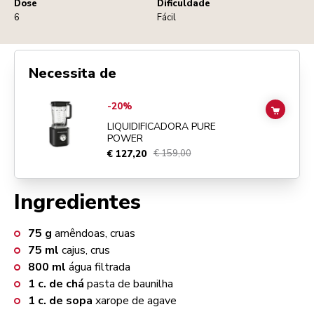
Dose
Dificuldade
6
Fácil
Necessita de
Go to
Liquidificadora Pure Power
details page
-20%
ADD TO
LIQUIDIFICADORA PURE
POWER
€ 127,20
€ 159,00
Ingredientes
75
g
amêndoas, cruas
75
ml
cajus, crus
800
ml
água filtrada
1
c. de chá
pasta de baunilha
1
c. de sopa
xarope de agave