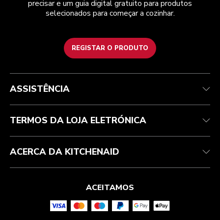
precisar e um guia digital gratuito para produtos
selecionados para começar a cozinhar.
REGISTAR O PRODUTO
Health Check
Termos e condições
A marca
Atendimento ao cliente
Envio e entrega
A nossa história
ASSISTÊNCIA
Acompanhar a sua encomenda
Devoluções e reembolsos
Garantia e documentos
Marca
Contacte-nos
Declaração de acessibilidade
Perguntas frequentes
ODR
TERMOS DA LOJA ELETRÓNICA
ACERCA DA KITCHENAID
ACEITAMOS