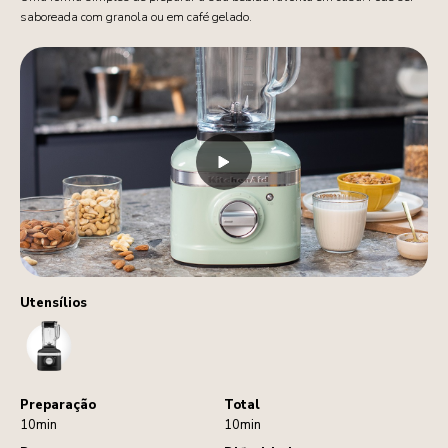
saboreada com granola ou em café gelado.
Utensílios
Blender
Preparação
Total
10min
10min