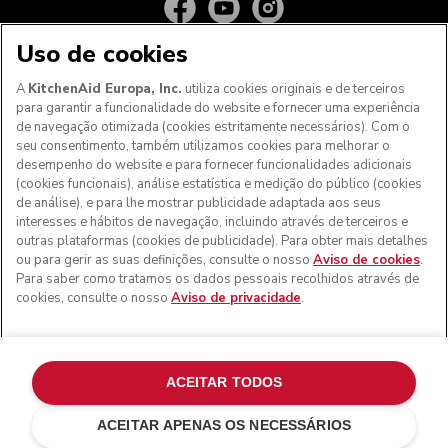
Uso de cookies
A
KitchenAid Europa, Inc.
utiliza cookies originais e de terceiros
para garantir a funcionalidade do website e fornecer uma experiência
de navegação otimizada (cookies estritamente necessários). Com o
seu consentimento, também utilizamos cookies para melhorar o
desempenho do website e para fornecer funcionalidades adicionais
(cookies funcionais), análise estatística e medição do público (cookies
de análise), e para lhe mostrar publicidade adaptada aos seus
Aos clientes nos Açores, Madeira e outros territórios
interesses e hábitos de navegação, incluindo através de terceiros e
portugueses
: Por favor, contacte a nossa equipa de Apoio
outras plataformas (cookies de publicidade). Para obter mais detalhes
ao Cliente para efetuar a sua encomenda, de forma a
ou para gerir as suas definições, consulte o nosso
Aviso de cookies
.
podermos fornecer os custos de envio exatos e aplicar a
Para saber como tratamos os dados pessoais recolhidos através de
taxa de IVA correta
cookies, consulte o nosso
Aviso de privacidade
.
© KitchenAid 2026 - Todos os direitos reservados.
KitchenAid e o design da batedeira são marcas comerciais
nos EUA e noutros locais.
ACEITAR TODOS
Gerir as minhas cookies
Aviso de privacidade
ACEITAR APENAS OS NECESSÁRIOS
Política de cookies
Outros países