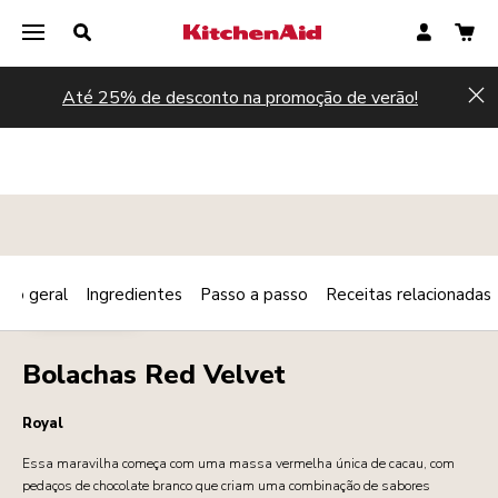
Até 25% de desconto na promoção de verão!
Hi
são geral
Ingredientes
Passo a passo
Receitas relacionadas
Print
SOBREMESAS
Share
Bolachas Red Velvet
Royal
Essa maravilha começa com uma massa vermelha única de cacau, com
pedaços de chocolate branco que criam uma combinação de sabores