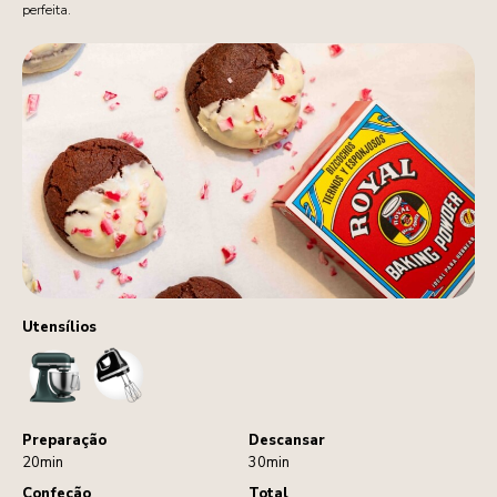
perfeita.
Utensílios
StandMixer
HandMixer
Preparação
Descansar
20min
30min
Confeção
Total