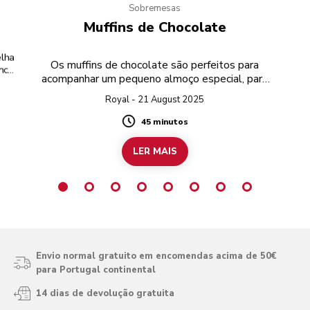
Sobremesas
Muffins de Chocolate
lha
Os muffins de chocolate são perfeitos para
nco
acompanhar um pequeno almoço especial, para
ta.
levar para um lanche com amigos, ou
Royal - 21 August 2025
simplesmente para quando quiser adoçar ainda
mais o seu dia.
45 minutos
Duration
LER MAIS
Envio normal gratuito em encomendas acima de 50€
para Portugal continental
14 dias de devolução gratuita