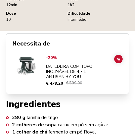
12min
1h2
Dose
Dificuldade
10
Intermédio
Necessita de
Go to
BATEDEIRA COM TOPO INCLINÁVEL DE 4,7 L ARTISAN BY YO
-20%
ADD TO
BATEDEIRA COM TOPO
INCLINÁVEL DE 4,7 L
ARTISAN BY YOU
€ 479,20
€ 599,00
Ingredientes
280
g
farinha de trigo
2
colheres de sopa
cacau em pó sem açúcar
1
colher de chá
fermento em pó Royal