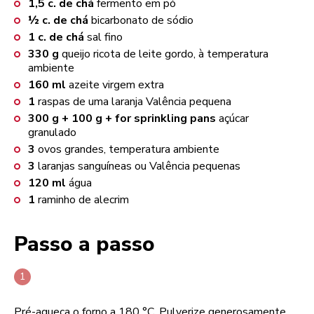
1,5
c. de chá
fermento em pó
½
c. de chá
bicarbonato de sódio
1
c. de chá
sal fino
330
g
queijo ricota de leite gordo, à temperatura
ambiente
160
ml
azeite virgem extra
1
raspas de uma laranja Valência pequena
300 g + 100 g + for sprinkling pans
açúcar
granulado
3
ovos grandes, temperatura ambiente
3
laranjas sanguíneas ou Valência pequenas
120
ml
água
1
raminho de alecrim
Passo a passo
Pré-aqueça o forno a 180 °C. Pulverize generosamente