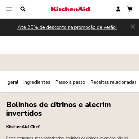
Até 25% de desconto na promoção de verão!
Hi
são geral
Ingredientes
Passo a passo
Receitas relacionadas
Print
PADARIA
SOBREMESAS
Share
Bolinhos de citrinos e alecrim
invertidos
KitchenAid Chef
Estes pequenos, mas sofisticados, bolinhos de citrinos invertidos não só