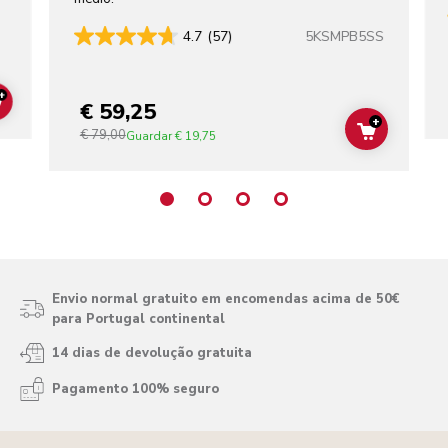
5KSMPB5SS
4.7
(57)
+
€ 59,25
ADD TO CART
+
€ 79,00
ADD TO C
Guardar
€ 19,75
Envio normal gratuito em encomendas acima de 50€
para Portugal continental
14 dias de devolução gratuita
Pagamento 100% seguro