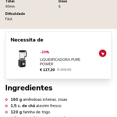
Total
Dose
40min
6
Dificuldade
Fácil
Necessita de
Go to
Liquidificadora Pure Power
details page
-20%
ADD TO
LIQUIDIFICADORA PURE
POWER
€ 127,20
€ 159,00
Ingredientes
160
g
amêndoas inteiras, cruas
1,5
c. de chá
alecrim fresco
120
g
farinha de trigo