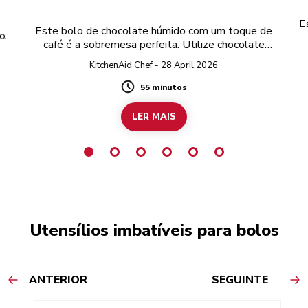
E
Este bolo de chocolate húmido com um toque de
o.
café é a sobremesa perfeita. Utilize chocolate
preto sem glúten para preparar a receita
KitchenAid Chef - 28 April 2026
completamente sem glúten.
55 minutos
Duration
LER MAIS
Utensílios imbatíveis para bolos
ANTERIOR
SEGUINTE