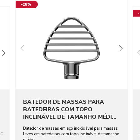
-25%
BATEDOR DE MASSAS PARA
BATEDEIRAS COM TOPO
INCLINÁVEL DE TAMANHO MÉDIO
EM AÇO INOXIDÁVEL
Batedor de massas em aço inoxidável para massas
AC
leves em batedeiras com topo inclinável de tamanho
médio.