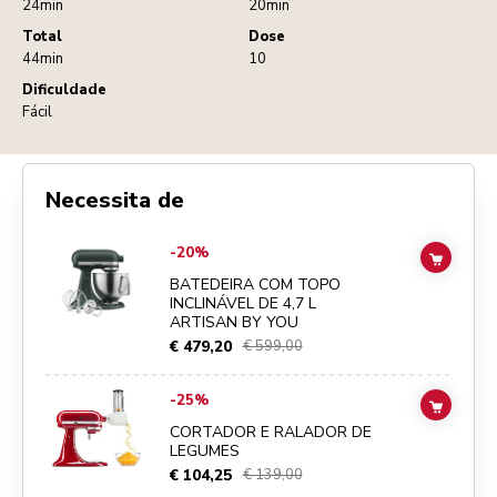
24min
20min
Total
Dose
44min
10
Dificuldade
Fácil
Necessita de
Go to
BATEDEIRA COM TOPO INCLINÁVEL DE 4,7 L ARTISAN BY YO
-20%
ADD TO
BATEDEIRA COM TOPO
INCLINÁVEL DE 4,7 L
ARTISAN BY YOU
€ 479,20
€ 599,00
Go to
CORTADOR E RALADOR DE LEGUMES
details page
-25%
ADD TO
CORTADOR E RALADOR DE
LEGUMES
€ 104,25
€ 139,00