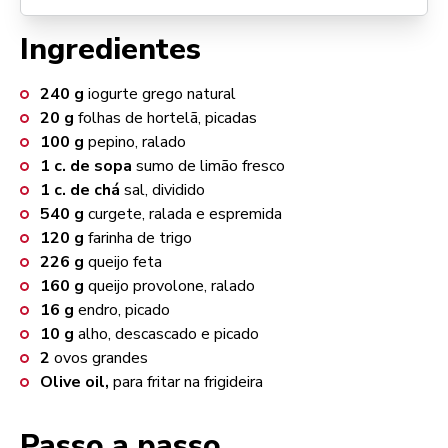
Ingredientes
240
g
iogurte grego natural
20
g
folhas de hortelã, picadas
100
g
pepino, ralado
1
c. de sopa
sumo de limão fresco
1
c. de chá
sal, dividido
540
g
curgete, ralada e espremida
120
g
farinha de trigo
226
g
queijo feta
160
g
queijo provolone, ralado
16
g
endro, picado
10
g
alho, descascado e picado
2
ovos grandes
Olive oil,
para fritar na frigideira
Passo a passo