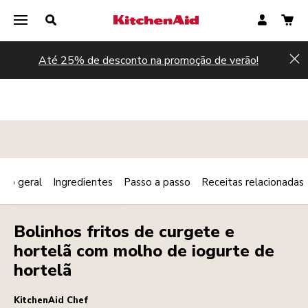
Até 25% de desconto na promoção de verão!
Hi
são geral
Ingredientes
Passo a passo
Receitas relacionadas
Print
ACOMPANHAMENTOS
Share
Bolinhos fritos de curgete e
hortelã com molho de iogurte de
hortelã
KitchenAid Chef