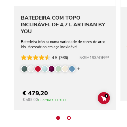
BATEDEIRA COM TOPO
INCLINÁVEL DE 4,7 L ARTISAN BY
YOU
Batedeira icónica numa variedade de cores de arco-
íris. Acessórios em aço inoxidável.
5KSM193ADEPP
4.5
(766)
Display more color
€ 479,20
+
€ 599,00
ADD TO C
Guardar
€ 119,80