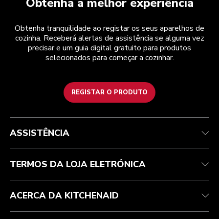
Obtenha a melhor experiência
Obtenha tranquilidade ao registar os seus aparelhos de
cozinha. Receberá alertas de assistência se alguma vez
precisar e um guia digital gratuito para produtos
selecionados para começar a cozinhar.
REGISTAR O PRODUTO
Health Check
Termos e condições
A marca
Atendimento ao cliente
Envio e entrega
A nossa história
ASSISTÊNCIA
Acompanhar a sua encomenda
Devoluções e reembolsos
Garantia e documentos
Marca
Contacte-nos
Declaração de acessibilidade
Perguntas frequentes
ODR
TERMOS DA LOJA ELETRÓNICA
ACERCA DA KITCHENAID