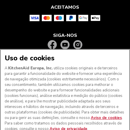
ACEITAMOS
SIGA-NOS
Uso de cookies
A
KitchenAid Europa, Inc.
utiliza cookies originais e de terceiros
para garantir a funcionalidade do website e fornecer uma experiência
de navegação otimizada (cookies estritamente necessários). Com o
seu consentimento, também utilizamos cookies para melhorar o
desempenho do website e para fornecer funcionalidades adicionais
(cookies funcionais), análise estatística e medição do público (cookies
de análise), e para lhe mostrar publicidade adaptada aos seus
Aos clientes nos Açores, Madeira e outros territórios
interesses e hábitos de navegação, incluindo através de terceiros e
portugueses
: Por favor, contacte a nossa equipa de Apoio
outras plataformas (cookies de publicidade). Para obter mais detalhes
ao Cliente para efetuar a sua encomenda, de forma a
ou para gerir as suas definições, consulte o nosso
Aviso de cookies
.
podermos fornecer os custos de envio exatos e aplicar a
Para saber como tratamos os dados pessoais recolhidos através de
taxa de IVA correta
cookies, consulte o nosso
Aviso de privacidade
.