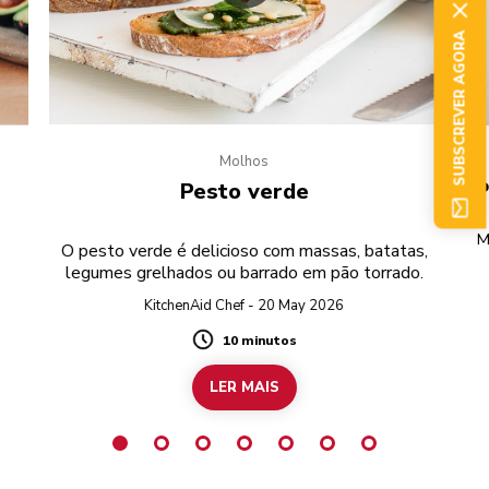
SUBSCREVER AGORA
Molhos
e
To
Pesto verde
M
O pesto verde é delicioso com massas, batatas,
legumes grelhados ou barrado em pão torrado.
r
KitchenAid Chef - 20 May 2026
10 minutos
Duration
LER MAIS